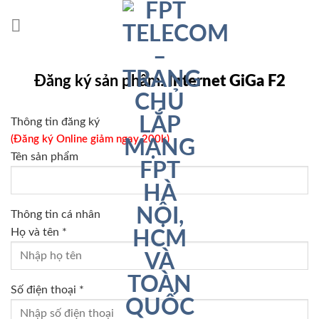
Chuyển
đến
nội
dung
Đăng ký sản phẩm:
Internet GiGa F2
Thông tin đăng ký
(Đăng ký Online giảm ngay 200k)
Tên sản phẩm
Thông tin cá nhân
Họ và tên *
Số điện thoại *