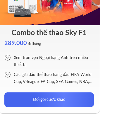
Combo thể thao Sky F1
289.000
đ/tháng
Xem trọn vẹn Ngoại hạng Anh trên nhiều
thiết bị
Các giải đấu thể thao hàng đầu FIFA World
Cup, V-league, FA Cup, SEA Games, NBA,...
Modem Wi-Fi 6 & FPT Play Box 4K
Đổi gói cước khác
Tặng 01 thiết bị Access Point & 3 tháng
Ultrafast, kết nối lên đến 15 thiết bị
Tặng 01 tháng xem Ngoại Hạng Anh miễn
phí