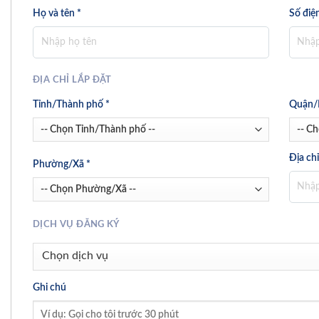
Họ và tên *
Số điện
ĐỊA CHỈ LẮP ĐẶT
Tỉnh/Thành phố *
Quận/
Địa chỉ
Phường/Xã *
DỊCH VỤ ĐĂNG KÝ
Ghi chú