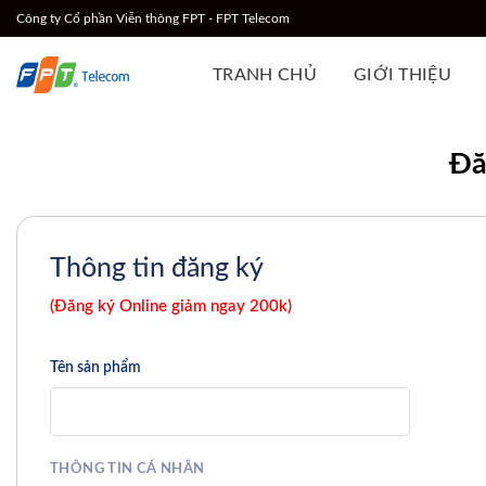
Chuyển
Công ty Cổ phần Viễn thông FPT - FPT Telecom
đến
nội
TRANH CHỦ
GIỚI THIỆU
dung
Đă
Thông tin đăng ký
(Đăng ký Online giảm ngay 200k)
Tên sản phẩm
THÔNG TIN CÁ NHÂN