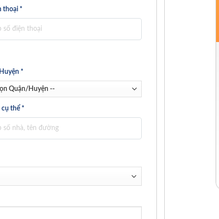
 thoại *
Huyện *
 cụ thể *