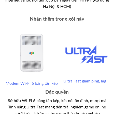
Internet và lọc nội dung cơ bản ngay trên Hi FPT (Áp dụng
Hà Nội & HCM)
Nhận thêm trong gói này
Ultra Fast giảm ping, lag
Modem Wi-Fi 6 băng tần kép
Đặc quyền
Sở hữu Wi-Fi 6 băng tần kép, kết nối ổn định, mượt mà
Tính năng Ultra Fast mang đến trải nghiệm game online
vượt trội, lý tưởng cho game thủ chuyên nghiệp