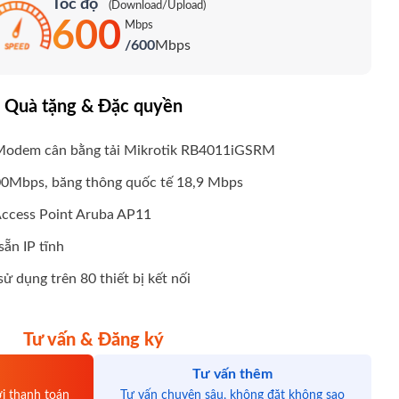
Tốc độ
(Download/Upload)
600
Mbps
/600
Mbps
Quà tặng & Đặc quyền
 Modem cân bằng tải Mikrotik RB4011iGSRM
00Mbps, băng thông quốc tế 18,9 Mbps
Access Point Aruba AP11
sẵn IP tĩnh
ử dụng trên 80 thiết bị kết nối
Tư vấn & Đăng ký
Tư vấn thêm
ới thanh toán
Tư vấn chuyên sâu, không đặt không sao