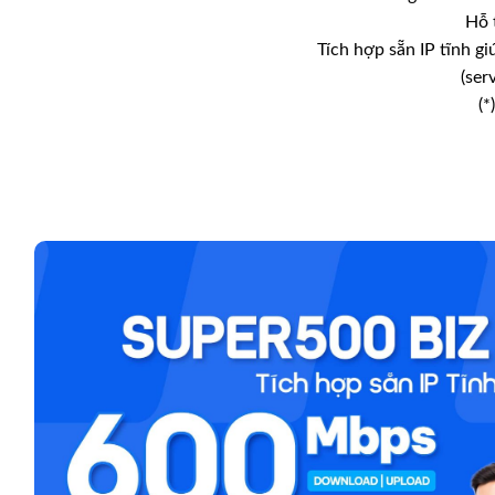
Hỗ 
Tích hợp sẵn IP tĩnh gi
(ser
(*