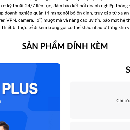
trợ kỹ thuật 24/7 liên tục, đảm bảo kết nối doanh nghiệp thông 
úp doanh nghiệp quản trị mạng nội bộ ổn định, truy cập từ xa an 
ver, VPN, camera, IoT) mượt mà và nâng cao uy tín, bảo mật hệ t
) Thiết bị thực tế đi kèm trong gói có thể khác nhau ở từng khu 
SẢN PHẨM ĐÍNH KÈM
S
Chỉ từ