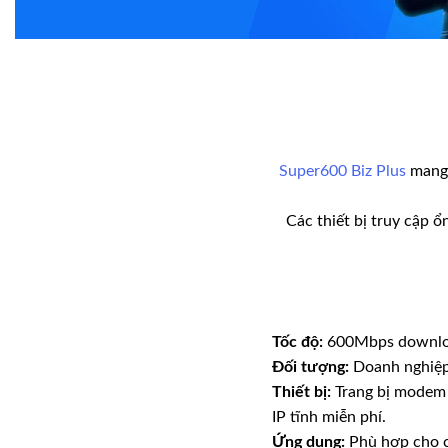
Super600 Biz Plus
mang 
Các thiết bị truy cập ổ
Tốc độ:
600Mbps downlo
Đối tượng:
Doanh nghiệp 
Thiết bị:
Trang bị modem 
IP tĩnh miễn phí.
Ứng dụng:
Phù hợp cho cá