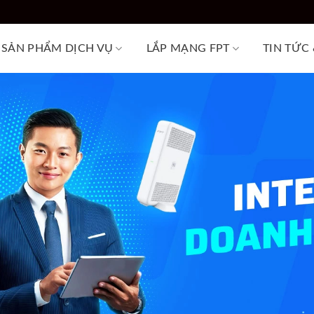
SẢN PHẨM DỊCH VỤ
LẮP MẠNG FPT
TIN TỨC