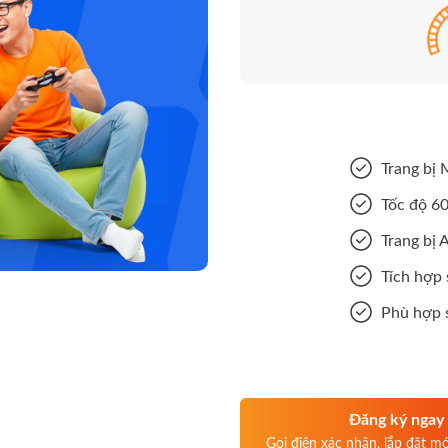
Trang bị
Tốc độ 6
Trang bị 
Tích hợp 
Phù hợp s
Đăng ký ngay
Gọi điện xác nhận, lắp đặt m