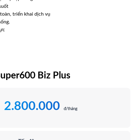
suốt
toàn, triển khai dịch vụ
hống.
vực
uper600 Biz Plus
2.800.000
:
đ/tháng