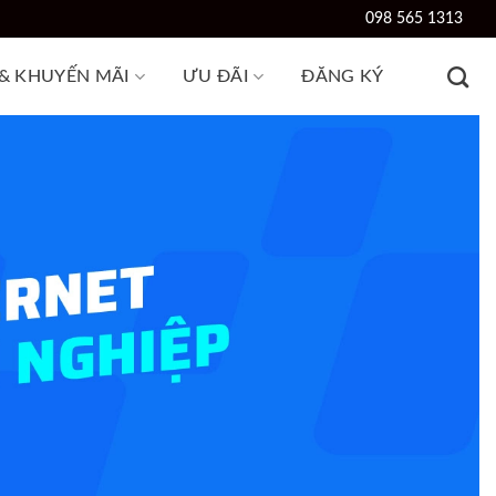
098 565 1313
 & KHUYẾN MÃI
ƯU ĐÃI
ĐĂNG KÝ