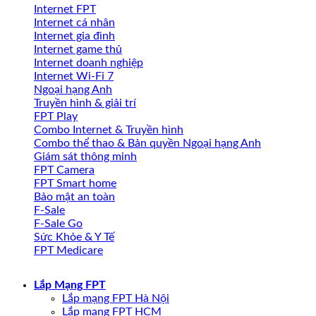
Internet FPT
Internet cá nhân
Internet gia đình
Internet game thủ
Internet doanh nghiệp
Internet Wi-Fi 7
Ngoại hạng Anh
Truyền hình & giải trí
FPT Play
Combo Internet & Truyền hình
Combo thể thao & Bản quyền Ngoại hạng Anh
Giám sát thông minh
FPT Camera
FPT Smart home
Bảo mật an toàn
F-Sale
F-Sale Go
Sức Khỏe & Y Tế
FPT Medicare
Lắp Mạng FPT
Lắp mạng FPT Hà Nội
Lắp mạng FPT HCM