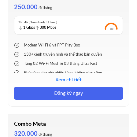
250.000
đ/tháng
Tốc độ (Download/ Upload)
1 Gbps
300 Mbps
Modem Wi-Fi 6 và FPT Play Box
130+kênh truyên hình và thể thao bản quyền
Tặng 02 Wi-Fi Mesh & 03 tháng Ultra Fast
Phủ sóng cho nhà nhiều tầng, không gian rộng
Xem chi tiết
Tặng cước tháng, lắp đặt nhanh 24h
Đăng ký ngay
Combo Meta
320.000
đ/tháng