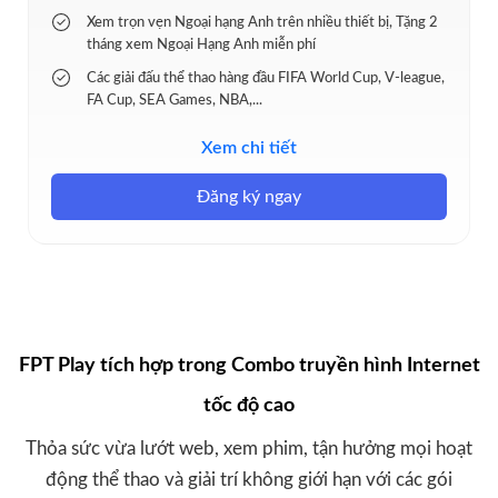
Xem trọn vẹn Ngoại hạng Anh trên nhiều thiết bị, Tặng 2
tháng xem Ngoại Hạng Anh miễn phí
Các giải đấu thể thao hàng đầu FIFA World Cup, V-league,
FA Cup, SEA Games, NBA,...
Tặng 2 thiết bị Access Point & 3 tháng Ultrafast
Xem chi tiết
Phủ sóng ổn định cho nhà nhiều tầng, diện tích lớn
Đăng ký ngay
Modem WI-Fi 6 và FPT Play Box, Kết nối lên đến 25
thiết bị
FPT Play tích hợp trong Combo truyền hình Internet
tốc độ cao
Thỏa sức vừa lướt web, xem phim, tận hưởng mọi hoạt
động thể thao và giải trí không giới hạn với các gói