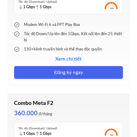
Tốc độ (Download/ Upload)
1 Gbps
1 Gbps
Modem Wi-Fi 6 và FPT Play Box
Tốc độ Down/Up lên đến 1Gbps, Kết nối lên đến 25 thiết
bị
130+kênh truyền hình và thể thao độc quyền
Tặng 01 Wi-Fi Mesh & 03 tháng Ultra Fast
Xem chi tiết
Phủ sóng ổn định cho nhà ít tầng, diện tích nhỏ
Đăng ký ngay
Combo Meta F2
360.000
đ/tháng
Tốc độ (Download/ Upload)
1 Gbps
1 Gbps