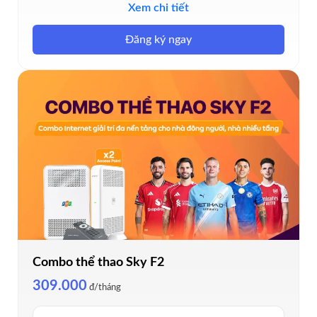
Tặng 01 thiết bị Access Point & 3 tháng Ultrafast, kết nối
Xem chi tiết
lên đến 15 thiết bị
Đăng ký ngay
Tặng 01 tháng xem Ngoại Hạng Anh miễn phí
Combo thể thao Sky F2
309.000
đ/tháng