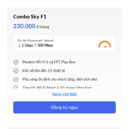
Combo Sky F1
230.000
đ/tháng
Tốc độ (Download/ Upload)
1 Gbps
300 Mbps
Modem Wi-Fi 6 và FPT Play Box
Kết nối lên đến 15 thiết bị
Phủ sóng ổn định cho nhà ít tầng, diện tích nhỏ
Tặng 01 Wi-Fi Mesh & 03 tháng Ultra Fast
Xem chi tiết
130+ kênh truyền hình và thể thao độc quyền
Đăng ký ngay