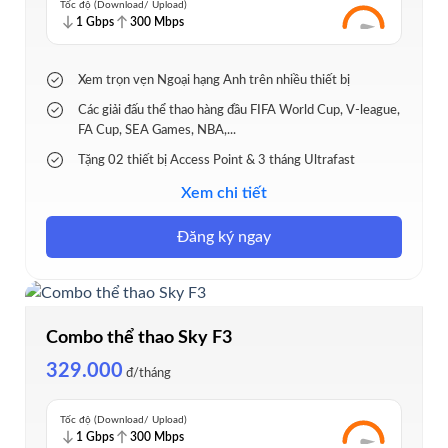
Tốc độ (Download/ Upload)
1 Gbps
300 Mbps
Xem trọn vẹn Ngoại hạng Anh trên nhiều thiết bị
Các giải đấu thể thao hàng đầu FIFA World Cup, V-league,
FA Cup, SEA Games, NBA,...
Tặng 02 thiết bị Access Point & 3 tháng Ultrafast
Phủ sóng ổn định cho nhà nhiều tầng, không gian rộng
Xem chi tiết
Trang bị Modem Wi-Fi 6 và FPT Play Box
Đăng ký ngay
Combo thể thao Sky F3
329.000
đ/tháng
Tốc độ (Download/ Upload)
1 Gbps
300 Mbps