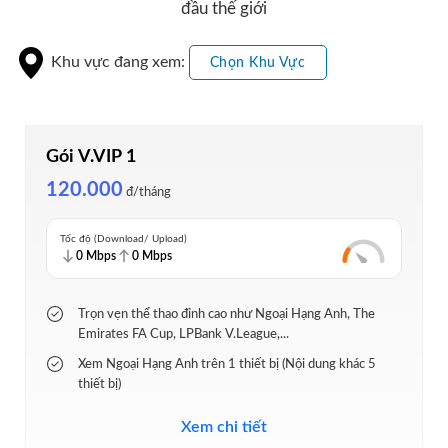
đầu thế giới
Khu vực đang xem:
Chọn Khu Vực
Gói V.VIP 1
120.000
đ/tháng
Tốc độ (Download/ Upload)
0 Mbps
0 Mbps
Trọn vẹn thể thao đỉnh cao như Ngoại Hạng Anh, The
Emirates FA Cup, LPBank V.League,...
Xem Ngoại Hạng Anh trên 1 thiết bị (Nội dung khác 5
thiết bị)
Hơn 100 kênh truyền hình, kho phim bộ, phim chiếu rạp
Xem chi tiết
đặc sắc