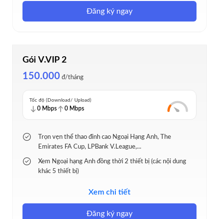
Hỗ trợ TV, Box, Mobile, Web
Đăng ký ngay
Chất lượng Full HD 1080p; hỗ trợ 4K (thử nghiệm)
Gói V.VIP 2
150.000
đ/tháng
Tốc độ (Download/ Upload)
0 Mbps
0 Mbps
Trọn vẹn thể thao đỉnh cao Ngoại Hạng Anh, The
Emirates FA Cup, LPBank V.League,...
Xem Ngoại hạng Anh đồng thời 2 thiết bị (các nội dung
khác 5 thiết bị)
Hơn 100 kênh truyền hình, kho phim bộ, phim chiếu rạp
Xem chi tiết
đặc sắc
Hỗ trợ TV, Box, Mobile, Web
Đăng ký ngay