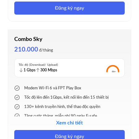
Đăng ký ngay
Combo Sky
210.000
đ/tháng
Tốc độ (Download/ Upload)
1 Gbps
300 Mbps
Modem Wi-Fi 6 và FPT Play Box
Tốc độ lên đến 1Gbps, kết nối lên đến 15 thiết bị
130+ kênh truyền hình, thể thao độc quyền
Tặng cước tháng, miễn phí 90 ngày F-safe
Xem chi tiết
Lắp đặt nhanh 24h, hỗ trợ 24/7
Đăng ký ngay