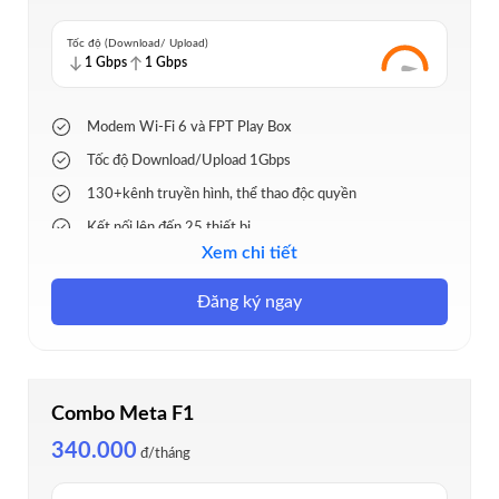
Tốc độ (Download/ Upload)
1 Gbps
1 Gbps
Modem Wi-Fi 6 và FPT Play Box
Tốc độ Download/Upload 1Gbps
130+kênh truyền hình, thể thao độc quyền
Kết nối lên đến 25 thiết bị
Xem chi tiết
Tặng cước tháng, lắp đặt nhanh 24h
Đăng ký ngay
Combo Meta F1
340.000
đ/tháng