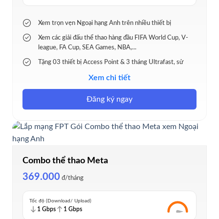
Xem trọn vẹn Ngoại hạng Anh trên nhiều thiết bị
Xem các giải đấu thể thao hàng đầu FIFA World Cup, V-
league, FA Cup, SEA Games, NBA,...
Tặng 03 thiết bị Access Point & 3 tháng Ultrafast, sử
dụng cùng lúc đến 20 thiêt bị
Xem chi tiết
Phủ sóng ổn định cho nhà nhiều tầng, không gian rộng
Đăng ký ngay
Trang bị Modem Wi-Fi 6 và FPT Play Box
Combo thể thao Meta
369.000
đ/tháng
Tốc độ (Download/ Upload)
1 Gbps
1 Gbps