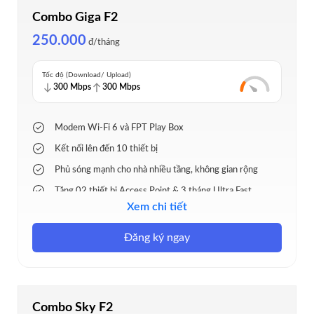
Combo Giga F2
250.000
đ/tháng
Tốc độ (Download/ Upload)
300 Mbps
300 Mbps
Modem Wi-Fi 6 và FPT Play Box
Kết nối lên đến 10 thiết bị
Phủ sóng mạnh cho nhà nhiều tầng, không gian rộng
Tặng 02 thiết bị Access Point & 3 tháng Ultra Fast
Xem chi tiết
130+ kênh truyền hình, thể thao độc quyền
Đăng ký ngay
Combo Sky F2