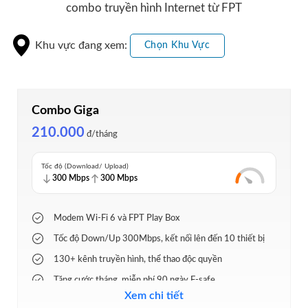
combo truyền hình Internet từ FPT
Khu vực đang xem:
Chọn Khu Vực
Combo Giga
210.000
đ/tháng
Tốc độ (Download/ Upload)
300 Mbps
300 Mbps
Modem Wi-Fi 6 và FPT Play Box
Tốc độ Down/Up 300Mbps, kết nối lên đến 10 thiết bị
130+ kênh truyền hình, thể thao độc quyền
Tặng cước tháng, miễn phí 90 ngày F-safe
Xem chi tiết
Lắp đặt nhanh 24h, hỗ trợ 24/7