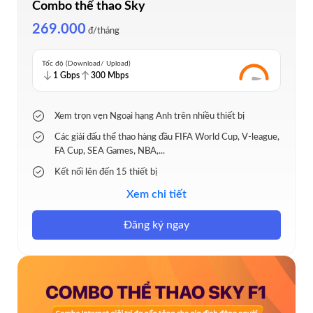
Combo thể thao Sky
269.000
đ/tháng
Tốc độ (Download/ Upload)
1 Gbps
300 Mbps
Xem trọn vẹn Ngoại hạng Anh trên nhiều thiết bị
Các giải đấu thể thao hàng đầu FIFA World Cup, V-league,
FA Cup, SEA Games, NBA,...
Kết nối lên đến 15 thiết bị
Modem Wi-Fi 6 và FPT Play Box, xem130+ kênh giải trí,
Xem chi tiết
thể thao,
Đăng ký ngay
Tặng 1 tháng xem Ngoại hạng Anh miễn phí