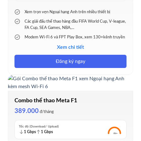
Xem trọn vẹn Ngoại hạng Anh trên nhiều thiết bị
Các giải đấu thể thao hàng đầu FIFA World Cup, V-league,
FA Cup, SEA Games, NBA,...
Modem Wi-Fi 6 và FPT Play Box, xem 130+kênh truyền
hình, thể thao.
Xem chi tiết
Kết nối lên đến 25 thiết bị
Đăng ký ngay
Tặng thêm 1 tháng xem Ngoại Hạng Anh miễn phí
Combo thể thao Meta F1
389.000
đ/tháng
Tốc độ (Download/ Upload)
1 Gbps
1 Gbps