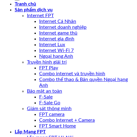
Tranh chủ
Sản phẩm dịch vụ
Internet FPT
Internet Cá Nhân
Internet doanh nghiệp
Internet game thủ
Internet gia đình
Internet Lux
Internet Wi-Fi 7
Ngoại hạng Anh
Truyền hình giải trí
FPT Play
Combo internet và truyền hình
Combo thể thao & Bản quyền Ngoại hạng
Anh
Bảo mật an toàn
F-Sale
F-Sale Go
Giám sát thông minh
FPT camera
Combo Internet + Camera
FPT Smart Home
Lắp Mạng FPT