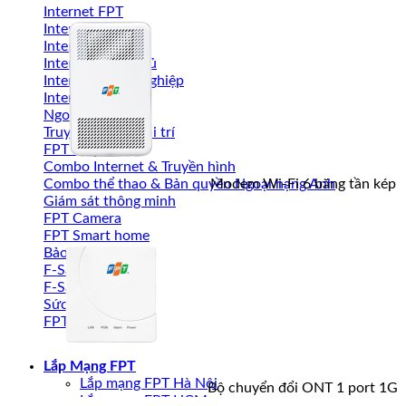
Internet FPT
Internet cá nhân
Internet gia đình
Internet game thủ
Internet doanh nghiệp
Internet Wi-Fi 7
Ngoại hạng Anh
Truyền hình & giải trí
FPT Play
Combo Internet & Truyền hình
Modem Wi-Fi 6 băng tần kép
Combo thể thao & Bản quyền Ngoại hạng Anh
Giám sát thông minh
FPT Camera
FPT Smart home
Bảo mật an toàn
F-Sale
F-Sale Go
Sức Khỏe & Y Tế
FPT Medicare
Lắp Mạng FPT
Lắp mạng FPT Hà Nội
Bộ chuyển đổi ONT 1 port 1G
Lắp mạng FPT HCM