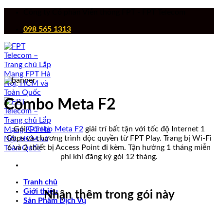
Chuyển
Công ty Cổ phần Viễn thông FPT - FPT Telecom
đến
098 565 1313
nội
dung
Combo Meta F2
Gói
Combo Meta F2
giải trí bất tận với tốc độ Internet 1
Gbps và chương trình độc quyền từ FPT Play. Trang bị Wi-Fi
6 và 2 thiết bị Access Point đi kèm. Tận hưởng 1 tháng miễn
phí khi đăng ký gói 12 tháng.
Tranh chủ
Giới thiệu
Nhận thêm trong gói này
Sản Phẩm Dịch Vụ