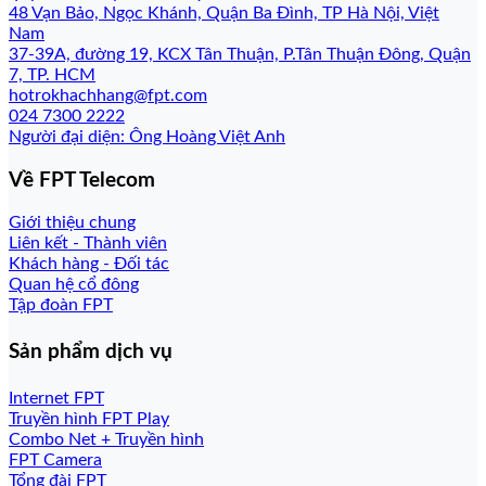
48 Vạn Bảo, Ngọc Khánh, Quận Ba Đình, TP Hà Nội, Việt
Nam
37-39A, đường 19, KCX Tân Thuận, P.Tân Thuận Đông, Quận
7, TP. HCM
hotrokhachhang@fpt.com
024 7300 2222
Người đại diện: Ông Hoàng Việt Anh
Về FPT Telecom
Giới thiệu chung
Liên kết - Thành viên
Khách hàng - Đối tác
Quan hệ cổ đông
Tập đoàn FPT
Sản phẩm dịch vụ
Internet FPT
Truyền hình FPT Play
Combo Net + Truyền hình
FPT Camera
Tổng đài FPT