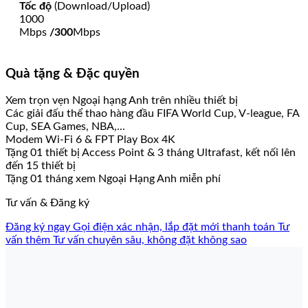
Tốc độ
(Download/Upload)
1000
Mbps
/300
Mbps
Quà tặng & Đặc quyền
Xem trọn vẹn Ngoại hạng Anh trên nhiều thiết bị
Các giải đấu thể thao hàng đầu FIFA World Cup, V-league, FA
Cup, SEA Games, NBA,...
Modem Wi-Fi 6 & FPT Play Box 4K
Tặng 01 thiết bị Access Point & 3 tháng Ultrafast, kết nối lên
đến 15 thiết bị
Tặng 01 tháng xem Ngoại Hạng Anh miễn phí
Tư vấn & Đăng ký
Đăng ký ngay
Gọi điện xác nhận, lắp đặt mới thanh toán
Tư
vấn thêm
Tư vấn chuyên sâu, không đặt không sao