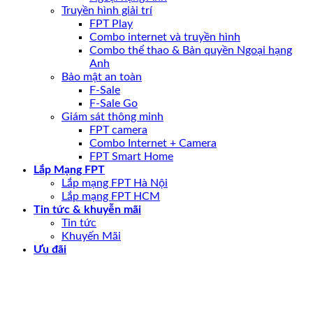
Truyền hình giải trí
FPT Play
Combo internet và truyền hình
Combo thể thao & Bản quyền Ngoại hạng
Anh
Bảo mật an toàn
F-Sale
F-Sale Go
Giám sát thông minh
FPT camera
Combo Internet + Camera
FPT Smart Home
Lắp Mạng FPT
Lắp mạng FPT Hà Nội
Lắp mạng FPT HCM
Tin tức & khuyễn mãi
Tin tức
Khuyến Mãi
Ưu đãi