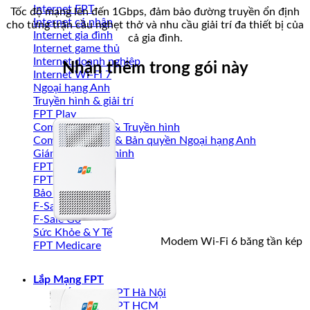
Internet FPT
Tốc độ mạng lên đến 1Gbps, đảm bảo đường truyền ổn định
Internet cá nhân
cho từng trận cầu nghẹt thở và nhu cầu giải trí đa thiết bị của
Internet gia đình
cả gia đình.
Internet game thủ
Internet doanh nghiệp
Nhận thêm trong gói này
Internet Wi-Fi 7
Ngoại hạng Anh
Truyền hình & giải trí
FPT Play
Combo Internet & Truyền hình
Combo thể thao & Bản quyền Ngoại hạng Anh
Giám sát thông minh
FPT Camera
FPT Smart home
Bảo mật an toàn
F-Sale
F-Sale Go
Sức Khỏe & Y Tế
Modem Wi-Fi 6 băng tần kép
FPT Medicare
Lắp Mạng FPT
Lắp mạng FPT Hà Nội
Lắp mạng FPT HCM