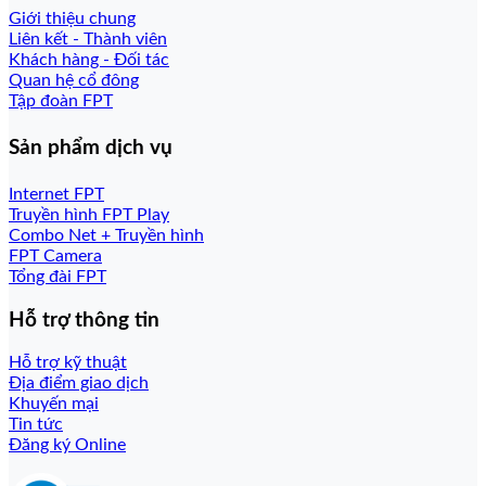
Giới thiệu chung
Liên kết - Thành viên
Khách hàng - Đối tác
Quan hệ cổ đông
Tập đoàn FPT
Sản phẩm dịch vụ
Internet FPT
Truyền hình FPT Play
Combo Net + Truyền hình
FPT Camera
Tổng đài FPT
Hỗ trợ thông tin
Hỗ trợ kỹ thuật
Địa điểm giao dịch
Khuyến mại
Tin tức
Đăng ký Online