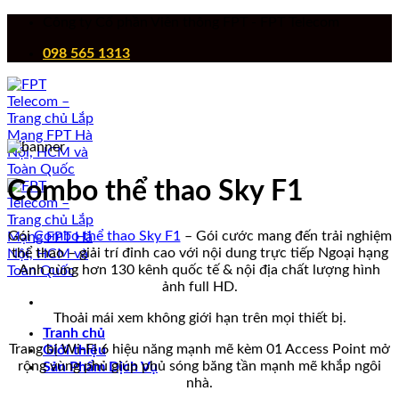
Chuyển
Công ty Cổ phần Viễn thông FPT - FPT Telecom
đến
098 565 1313
nội
dung
Combo thể thao Sky F1
Gói
Combo thể thao Sky F1
– Gói cước mang đến trải nghiệm
thể thao – giải trí đỉnh cao với nội dung trực tiếp Ngoại hạng
Anh cùng hơn 130 kênh quốc tế & nội địa chất lượng hình
ảnh full HD.
Thoải mái xem không giới hạn trên mọi thiết bị.
Tranh chủ
Trang bị Wi-Fi 6 hiệu năng mạnh mẽ kèm 01 Access Point mở
Giới thiệu
rộng vùng phủ giúp phủ sóng băng tần mạnh mẽ khắp ngôi
Sản Phẩm Dịch Vụ
nhà.