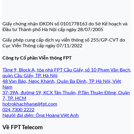
Giấy chứng nhận ĐKDN số 0101778163 do Sở Kế hoạch và
Đầu tư Thành phố Hà Nội cấp ngày 28/07/2005
Giấy phép cung cấp dịch vụ viễn thông số 255/GP-CVT do
Cục Viễn Thông cấp ngày 07/11/2022
Công ty Cổ phần Viễn thông FPT
Tầng 9, Block A, tòa nhà FPT Cầu Giấy, số 10 Phạm Văn Bạch,
quận Cầu Giấy, TP. Hà Nội
48 Vạn Bảo, Ngọc Khánh, Quận Ba Đình, TP Hà Nội, Việt
Nam
37-39A, đường 19, KCX Tân Thuận, P.Tân Thuận Đông, Quận
7, TP. HCM
hotrokhachhang@fpt.com
024 7300 2222
Người đại diện: Ông Hoàng Việt Anh
Về FPT Telecom