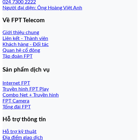
024 7300 2222
Người đại diện: Ông Hoàng Việt Anh
Về FPT Telecom
Giới thiệu chung
Liên kết - Thành viên
Khách hàng - Đối tác
Quan hệ cổ đông
Tập đoàn FPT
Sản phẩm dịch vụ
Internet FPT
Truyền hình FPT Play
Combo Net + Truyền hình
FPT Camera
Tổng đài FPT
Hỗ trợ thông tin
Hỗ trợ kỹ thuật
Địa điểm giao dịch