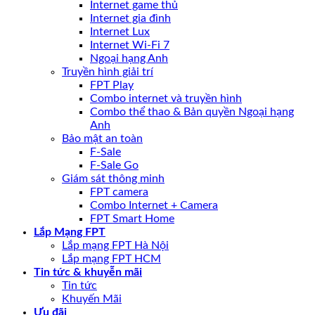
Internet game thủ
Internet gia đình
Internet Lux
Internet Wi-Fi 7
Ngoại hạng Anh
Truyền hình giải trí
FPT Play
Combo internet và truyền hình
Combo thể thao & Bản quyền Ngoại hạng
Anh
Bảo mật an toàn
F-Sale
F-Sale Go
Giám sát thông minh
FPT camera
Combo Internet + Camera
FPT Smart Home
Lắp Mạng FPT
Lắp mạng FPT Hà Nội
Lắp mạng FPT HCM
Tin tức & khuyễn mãi
Tin tức
Khuyến Mãi
Ưu đãi