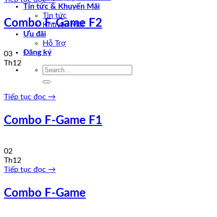
Tin tức & Khuyến Mãi
Tin tức
Combo F-Game F2
Khuyến Mãi
Ưu đãi
Hỗ Trợ
Đăng ký
03
Th12
Tiếp tục đọc
→
Combo F-Game F1
02
Th12
Tiếp tục đọc
→
Combo F-Game