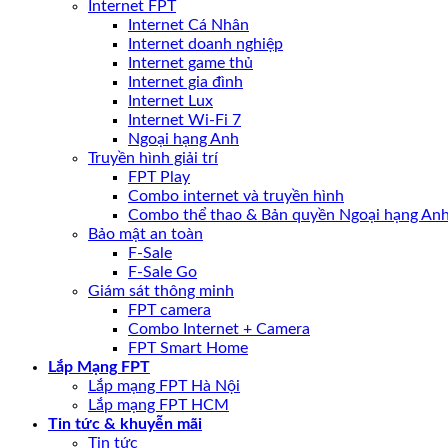
Internet FPT
Internet Cá Nhân
Internet doanh nghiệp
Internet game thủ
Internet gia đình
Internet Lux
Internet Wi-Fi 7
Ngoại hạng Anh
Truyền hình giải trí
FPT Play
Combo internet và truyền hình
Combo thể thao & Bản quyền Ngoại hạng An
Bảo mật an toàn
F-Sale
F-Sale Go
Giám sát thông minh
FPT camera
Combo Internet + Camera
FPT Smart Home
Lắp Mạng FPT
Lắp mạng FPT Hà Nội
Lắp mạng FPT HCM
Tin tức & khuyễn mãi
Tin tức