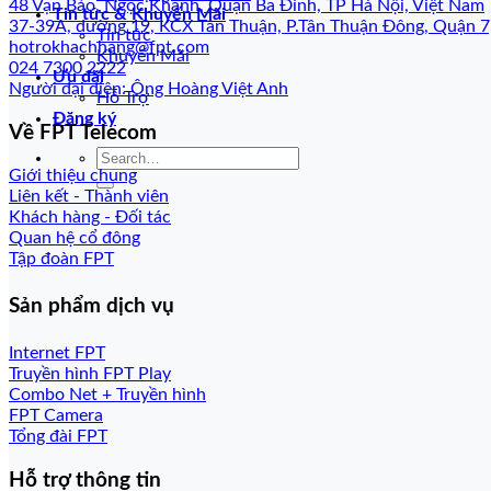
48 Vạn Bảo, Ngọc Khánh, Quận Ba Đình, TP Hà Nội, Việt Nam
Tin tức & Khuyến Mãi
37-39A, đường 19, KCX Tân Thuận, P.Tân Thuận Đông, Quận 
Tin tức
hotrokhachhang@fpt.com
Khuyến Mãi
024 7300 2222
Ưu đãi
Người đại diện: Ông Hoàng Việt Anh
Hỗ Trợ
Đăng ký
Về FPT Telecom
Giới thiệu chung
Liên kết - Thành viên
Khách hàng - Đối tác
Quan hệ cổ đông
Tập đoàn FPT
Sản phẩm dịch vụ
Internet FPT
Truyền hình FPT Play
Combo Net + Truyền hình
FPT Camera
Tổng đài FPT
Hỗ trợ thông tin