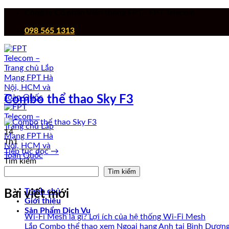
Chuyển
Công ty Cổ phần Viễn thông FPT - FPT Telecom
đến
098 565 1313
nội
dung
Combo thể thao Sky F3
14
Th1
Tiếp tục đọc
→
Tìm kiếm
Tìm kiếm
Tranh chủ
Bài viết mới
Giới thiệu
Sản Phẩm Dịch Vụ
Wi-Fi Mesh là gì? Lợi ích của hệ thống Wi-Fi Mesh
Lắp Combo thể thao xem Ngoại hạng Anh tại Bình Dươn