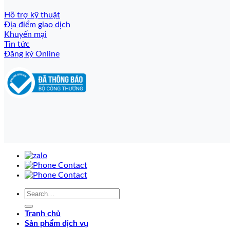
Hỗ trợ kỹ thuật
Địa điểm giao dịch
Khuyến mại
Tin tức
Đăng ký Online
Tranh chủ
Sản phẩm dịch vụ