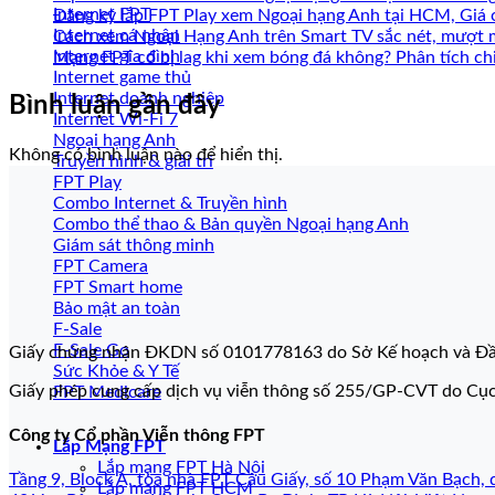
Internet FPT
Đăng ký lắp FPT Play xem Ngoại hạng Anh tại HCM, Giá 
Internet cá nhân
Cách xem Ngoại Hạng Anh trên Smart TV sắc nét, mượt 
Internet gia đình
Mạng FPT có bị lag khi xem bóng đá không? Phân tích chi
Internet game thủ
Internet doanh nghiệp
Bình luận gần đây
Internet Wi-Fi 7
Ngoại hạng Anh
Không có bình luận nào để hiển thị.
Truyền hình & giải trí
FPT Play
Combo Internet & Truyền hình
Combo thể thao & Bản quyền Ngoại hạng Anh
Giám sát thông minh
FPT Camera
FPT Smart home
Bảo mật an toàn
F-Sale
F-Sale Go
Giấy chứng nhận ĐKDN số 0101778163 do Sở Kế hoạch và Đầ
Sức Khỏe & Y Tế
Giấy phép cung cấp dịch vụ viễn thông số 255/GP-CVT do Cụ
FPT Medicare
Công ty Cổ phần Viễn thông FPT
Lắp Mạng FPT
Lắp mạng FPT Hà Nội
Tầng 9, Block A, tòa nhà FPT Cầu Giấy, số 10 Phạm Văn Bạch, 
Lắp mạng FPT HCM