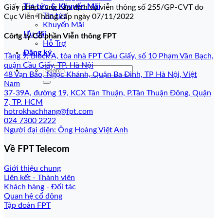
Tin tức & Khuyến Mãi
Giấy phép cung cấp dịch vụ viễn thông số 255/GP-CVT do
Tin tức
Cục Viễn Thông cấp ngày 07/11/2022
Khuyến Mãi
Ưu đãi
Công ty Cổ phần Viễn thông FPT
Hỗ Trợ
Đăng ký
Tầng 9, Block A, tòa nhà FPT Cầu Giấy, số 10 Phạm Văn Bạch,
quận Cầu Giấy, TP. Hà Nội
48 Vạn Bảo, Ngọc Khánh, Quận Ba Đình, TP Hà Nội, Việt
Nam
37-39A, đường 19, KCX Tân Thuận, P.Tân Thuận Đông, Quận
7, TP. HCM
hotrokhachhang@fpt.com
024 7300 2222
Người đại diện: Ông Hoàng Việt Anh
Về FPT Telecom
Giới thiệu chung
Liên kết - Thành viên
Khách hàng - Đối tác
Quan hệ cổ đông
Tập đoàn FPT