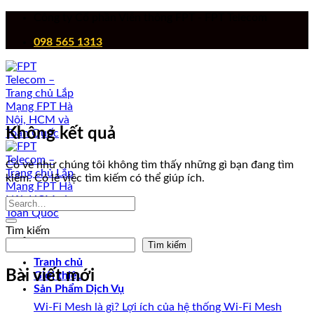
Chuyển
Công ty Cổ phần Viễn thông FPT - FPT Telecom
đến
098 565 1313
nội
dung
Không kết quả
Có vẻ như chúng tôi không tìm thấy những gì bạn đang tìm
kiếm. Có lẽ việc tìm kiếm có thể giúp ích.
Tìm kiếm
Tìm kiếm
Tranh chủ
Bài viết mới
Giới thiệu
Sản Phẩm Dịch Vụ
Wi-Fi Mesh là gì? Lợi ích của hệ thống Wi-Fi Mesh