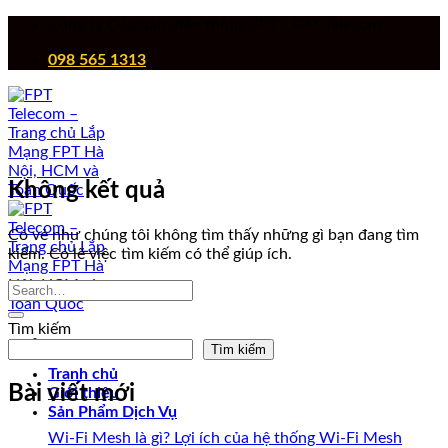
Chuyển
Công ty Cổ phần Viễn thông FPT - FPT Telecom
đến
098 565 1313
nội
dung
Không kết quả
Có vẻ như chúng tôi không tìm thấy những gì bạn đang tìm
kiếm. Có lẽ việc tìm kiếm có thể giúp ích.
Tìm kiếm
Tìm kiếm
Tranh chủ
Bài viết mới
Giới thiệu
Sản Phẩm Dịch Vụ
Wi-Fi Mesh là gì? Lợi ích của hệ thống Wi-Fi Mesh