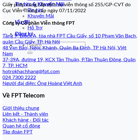
Tin tức & Khuyến Mãi
Giấy phép cung cấp dịch vụ viễn thông số 255/GP-CVT do
Tin tức
Cục Viễn Thông cấp ngày 07/11/2022
Khuyến Mãi
Ưu đãi
Công ty Cổ phần Viễn thông FPT
Hỗ Trợ
Đăng ký
Tầng 9, Block A, tòa nhà FPT Cầu Giấy, số 10 Phạm Văn Bạch,
quận Cầu Giấy, TP. Hà Nội
48 Vạn Bảo, Ngọc Khánh, Quận Ba Đình, TP Hà Nội, Việt
Nam
37-39A, đường 19, KCX Tân Thuận, P.Tân Thuận Đông, Quận
7, TP. HCM
hotrokhachhang@fpt.com
024 7300 2222
Người đại diện: Ông Hoàng Việt Anh
Về FPT Telecom
Giới thiệu chung
Liên kết - Thành viên
Khách hàng - Đối tác
Quan hệ cổ đông
Tập đoàn FPT