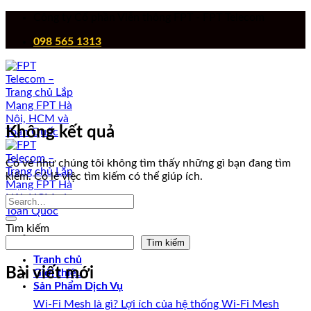
Chuyển
Công ty Cổ phần Viễn thông FPT - FPT Telecom
đến
098 565 1313
nội
dung
Không kết quả
Có vẻ như chúng tôi không tìm thấy những gì bạn đang tìm
kiếm. Có lẽ việc tìm kiếm có thể giúp ích.
Tìm kiếm
Tìm kiếm
Tranh chủ
Bài viết mới
Giới thiệu
Sản Phẩm Dịch Vụ
Wi-Fi Mesh là gì? Lợi ích của hệ thống Wi-Fi Mesh