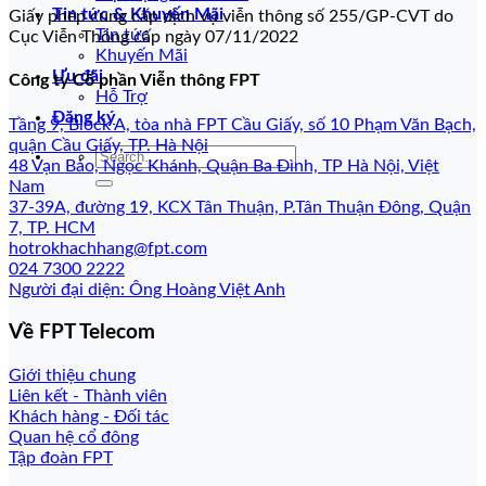
Tin tức & Khuyến Mãi
Giấy phép cung cấp dịch vụ viễn thông số 255/GP-CVT do
Tin tức
Cục Viễn Thông cấp ngày 07/11/2022
Khuyến Mãi
Ưu đãi
Công ty Cổ phần Viễn thông FPT
Hỗ Trợ
Đăng ký
Tầng 9, Block A, tòa nhà FPT Cầu Giấy, số 10 Phạm Văn Bạch,
quận Cầu Giấy, TP. Hà Nội
48 Vạn Bảo, Ngọc Khánh, Quận Ba Đình, TP Hà Nội, Việt
Nam
37-39A, đường 19, KCX Tân Thuận, P.Tân Thuận Đông, Quận
7, TP. HCM
hotrokhachhang@fpt.com
024 7300 2222
Người đại diện: Ông Hoàng Việt Anh
Về FPT Telecom
Giới thiệu chung
Liên kết - Thành viên
Khách hàng - Đối tác
Quan hệ cổ đông
Tập đoàn FPT