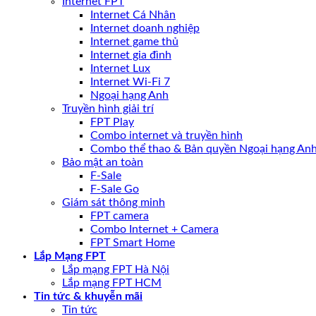
Internet FPT
Internet Cá Nhân
Internet doanh nghiệp
Internet game thủ
Internet gia đình
Internet Lux
Internet Wi-Fi 7
Ngoại hạng Anh
Truyền hình giải trí
FPT Play
Combo internet và truyền hình
Combo thể thao & Bản quyền Ngoại hạng An
Bảo mật an toàn
F-Sale
F-Sale Go
Giám sát thông minh
FPT camera
Combo Internet + Camera
FPT Smart Home
Lắp Mạng FPT
Lắp mạng FPT Hà Nội
Lắp mạng FPT HCM
Tin tức & khuyễn mãi
Tin tức