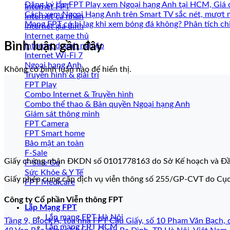
Đăng ký lắp FPT Play xem Ngoại hạng Anh tại HCM, Giá 
Internet FPT
Cách xem Ngoại Hạng Anh trên Smart TV sắc nét, mượt 
Internet cá nhân
Mạng FPT có bị lag khi xem bóng đá không? Phân tích chi
Internet gia đình
Internet game thủ
Bình luận gần đây
Internet doanh nghiệp
Internet Wi-Fi 7
Ngoại hạng Anh
Không có bình luận nào để hiển thị.
Truyền hình & giải trí
FPT Play
Combo Internet & Truyền hình
Combo thể thao & Bản quyền Ngoại hạng Anh
Giám sát thông minh
FPT Camera
FPT Smart home
Bảo mật an toàn
F-Sale
Giấy chứng nhận ĐKDN số 0101778163 do Sở Kế hoạch và Đầ
F-Sale Go
Sức Khỏe & Y Tế
Giấy phép cung cấp dịch vụ viễn thông số 255/GP-CVT do Cụ
FPT Medicare
Công ty Cổ phần Viễn thông FPT
Lắp Mạng FPT
Lắp mạng FPT Hà Nội
Tầng 9, Block A, tòa nhà FPT Cầu Giấy, số 10 Phạm Văn Bạch, 
Lắp mạng FPT HCM