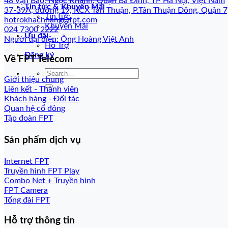
48 Vạn Bảo, Ngọc Khánh, Quận Ba Đình, TP Hà Nội, Việt Nam
Tin tức & Khuyến Mãi
37-39A, đường 19, KCX Tân Thuận, P.Tân Thuận Đông, Quận 
Tin tức
hotrokhachhang@fpt.com
Khuyến Mãi
024 7300 2222
Ưu đãi
Người đại diện: Ông Hoàng Việt Anh
Hỗ Trợ
Đăng ký
Về FPT Telecom
Giới thiệu chung
Liên kết - Thành viên
Khách hàng - Đối tác
Quan hệ cổ đông
Tập đoàn FPT
Sản phẩm dịch vụ
Internet FPT
Truyền hình FPT Play
Combo Net + Truyền hình
FPT Camera
Tổng đài FPT
Hỗ trợ thông tin