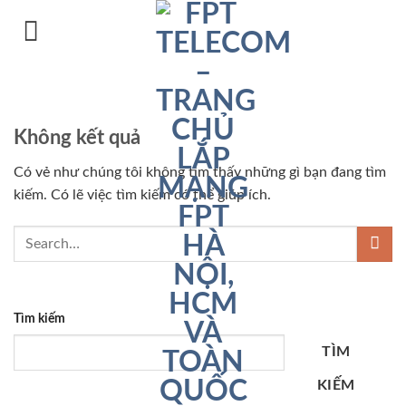
Chuyển
đến
nội
dung
Không kết quả
Có vẻ như chúng tôi không tìm thấy những gì bạn đang tìm
kiếm. Có lẽ việc tìm kiếm có thể giúp ích.
Tìm kiếm
TÌM
KIẾM