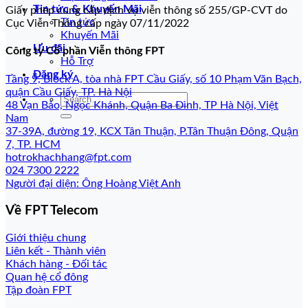
Tin tức & Khuyến Mãi
Giấy phép cung cấp dịch vụ viễn thông số 255/GP-CVT do
Tin tức
Cục Viễn Thông cấp ngày 07/11/2022
Khuyến Mãi
Ưu đãi
Công ty Cổ phần Viễn thông FPT
Hỗ Trợ
Đăng ký
Tầng 9, Block A, tòa nhà FPT Cầu Giấy, số 10 Phạm Văn Bạch,
quận Cầu Giấy, TP. Hà Nội
48 Vạn Bảo, Ngọc Khánh, Quận Ba Đình, TP Hà Nội, Việt
Nam
37-39A, đường 19, KCX Tân Thuận, P.Tân Thuận Đông, Quận
7, TP. HCM
hotrokhachhang@fpt.com
024 7300 2222
Người đại diện: Ông Hoàng Việt Anh
Về FPT Telecom
Giới thiệu chung
Liên kết - Thành viên
Khách hàng - Đối tác
Quan hệ cổ đông
Tập đoàn FPT