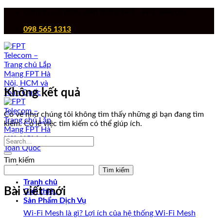
Chuyển
Công ty Cổ phần Viễn thông FPT - FPT Telecom
đến
098 565 1313
nội
dung
Không kết quả
Có vẻ như chúng tôi không tìm thấy những gì bạn đang tìm
kiếm. Có lẽ việc tìm kiếm có thể giúp ích.
Tìm kiếm
Tìm kiếm
Tranh chủ
Bài viết mới
Giới thiệu
Sản Phẩm Dịch Vụ
Wi-Fi Mesh là gì? Lợi ích của hệ thống Wi-Fi Mesh