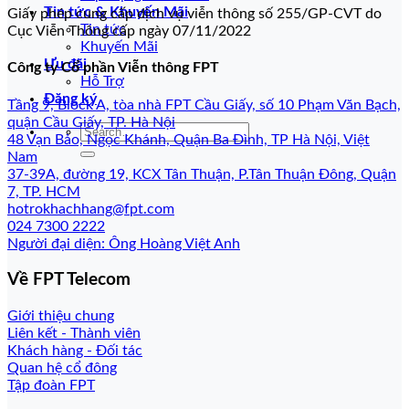
Tin tức & Khuyến Mãi
Giấy phép cung cấp dịch vụ viễn thông số 255/GP-CVT do
Tin tức
Cục Viễn Thông cấp ngày 07/11/2022
Khuyến Mãi
Ưu đãi
Công ty Cổ phần Viễn thông FPT
Hỗ Trợ
Đăng ký
Tầng 9, Block A, tòa nhà FPT Cầu Giấy, số 10 Phạm Văn Bạch,
quận Cầu Giấy, TP. Hà Nội
48 Vạn Bảo, Ngọc Khánh, Quận Ba Đình, TP Hà Nội, Việt
Nam
37-39A, đường 19, KCX Tân Thuận, P.Tân Thuận Đông, Quận
7, TP. HCM
hotrokhachhang@fpt.com
024 7300 2222
Người đại diện: Ông Hoàng Việt Anh
Về FPT Telecom
Giới thiệu chung
Liên kết - Thành viên
Khách hàng - Đối tác
Quan hệ cổ đông
Tập đoàn FPT