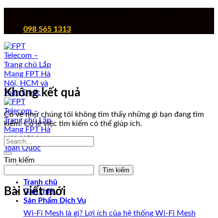
Chuyển
Công ty Cổ phần Viễn thông FPT - FPT Telecom
đến
098 565 1313
nội
dung
Không kết quả
Có vẻ như chúng tôi không tìm thấy những gì bạn đang tìm
kiếm. Có lẽ việc tìm kiếm có thể giúp ích.
Tìm kiếm
Tìm kiếm
Tranh chủ
Bài viết mới
Giới thiệu
Sản Phẩm Dịch Vụ
Wi-Fi Mesh là gì? Lợi ích của hệ thống Wi-Fi Mesh