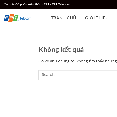
Chuyển
Công ty Cổ phần Viễn thông FPT - FPT Telecom
đến
nội
TRANH CHỦ
GIỚI THIỆU
dung
Không kết quả
Có vẻ như chúng tôi không tìm thấy những g