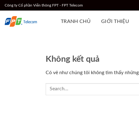
Chuyển
Công ty Cổ phần Viễn thông FPT - FPT Telecom
đến
nội
TRANH CHỦ
GIỚI THIỆU
dung
Không kết quả
Có vẻ như chúng tôi không tìm thấy những g