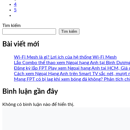
4
5
Tìm kiếm
Tìm kiếm
Bài viết mới
Wi-Fi Mesh là gì? Lợi ích của hệ thống Wi-Fi Mesh
Lắp Combo thể thao xem Ngoại hạng Anh tại Bình Dươn
Đăng ký lắp FPT Play xem Ngoại hạng Anh tại HCM, Giá 
Cách xem Ngoại Hạng Anh trên Smart TV sắc nét, mượt 
Mạng FPT có bị lag khi xem bóng đá không? Phân tích chi
Bình luận gần đây
Không có bình luận nào để hiển thị.