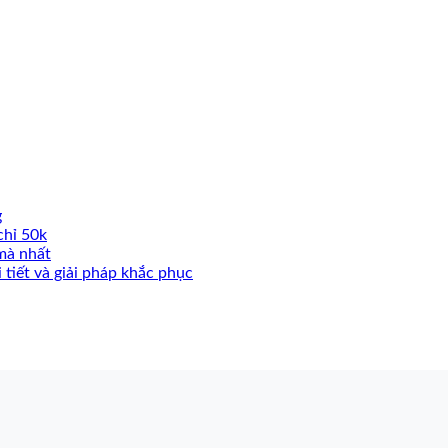
g
chỉ 50k
mà nhất
 tiết và giải pháp khắc phục