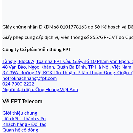
Giấy chứng nhận ĐKDN số 0101778163 do Sở Kế hoạch và Đầ
Giấy phép cung cấp dịch vụ viễn thông số 255/GP-CVT do Cụ
Công ty Cổ phần Viễn thông FPT
Tầng 9, Block A, tòa nhà FPT Cầu Giấy, số 10 Phạm Văn Bạch, 
48 Vạn Bảo, Ngọc Khánh, Quận Ba Đình, TP Hà Nội, Việt Nam
37-39A, đường 19, KCX Tân Thuận, P.Tân Thuận Đông, Quận 
hotrokhachhang@fpt.com
024 7300 2222
Người đại diện: Ông Hoàng Việt Anh
Về FPT Telecom
Giới thiệu chung
Liên kết - Thành viên
Khách hàng - Đối tác
Quan hệ cổ đông