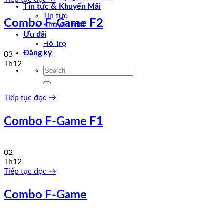
Tin tức & Khuyến Mãi
Tin tức
Combo F-Game F2
Khuyến Mãi
Ưu đãi
Hỗ Trợ
Đăng ký
03
Th12
Tiếp tục đọc
→
Combo F-Game F1
02
Th12
Tiếp tục đọc
→
Combo F-Game