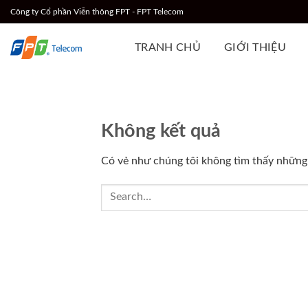
Chuyển
Công ty Cổ phần Viễn thông FPT - FPT Telecom
đến
nội
TRANH CHỦ
GIỚI THIỆU
dung
Không kết quả
Có vẻ như chúng tôi không tìm thấy những g