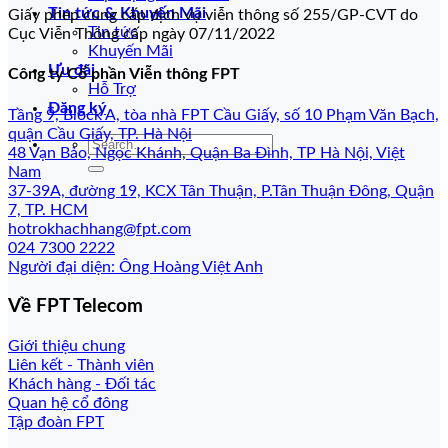
Tin tức & Khuyến Mãi
Giấy phép cung cấp dịch vụ viễn thông số 255/GP-CVT do
Tin tức
Cục Viễn Thông cấp ngày 07/11/2022
Khuyến Mãi
Ưu đãi
Công ty Cổ phần Viễn thông FPT
Hỗ Trợ
Đăng ký
Tầng 9, Block A, tòa nhà FPT Cầu Giấy, số 10 Phạm Văn Bạch,
quận Cầu Giấy, TP. Hà Nội
48 Vạn Bảo, Ngọc Khánh, Quận Ba Đình, TP Hà Nội, Việt
Nam
37-39A, đường 19, KCX Tân Thuận, P.Tân Thuận Đông, Quận
7, TP. HCM
hotrokhachhang@fpt.com
024 7300 2222
Người đại diện: Ông Hoàng Việt Anh
Về FPT Telecom
Giới thiệu chung
Liên kết - Thành viên
Khách hàng - Đối tác
Quan hệ cổ đông
Tập đoàn FPT