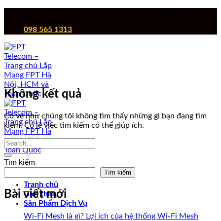
Chuyển
Công ty Cổ phần Viễn thông FPT - FPT Telecom
đến
098 565 1313
nội
dung
Không kết quả
Có vẻ như chúng tôi không tìm thấy những gì bạn đang tìm
kiếm. Có lẽ việc tìm kiếm có thể giúp ích.
Tìm kiếm
Tìm kiếm
Tranh chủ
Bài viết mới
Giới thiệu
Sản Phẩm Dịch Vụ
Wi-Fi Mesh là gì? Lợi ích của hệ thống Wi-Fi Mesh