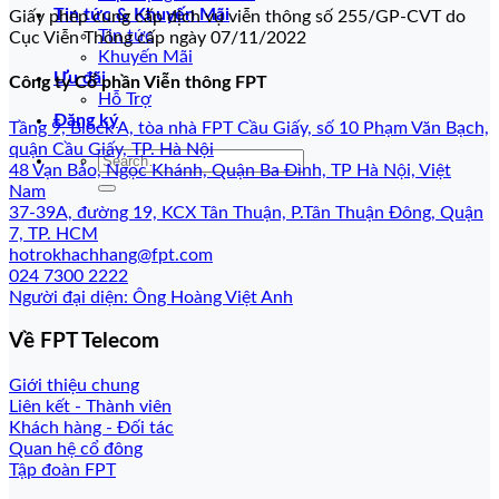
Tin tức & Khuyến Mãi
Giấy phép cung cấp dịch vụ viễn thông số 255/GP-CVT do
Tin tức
Cục Viễn Thông cấp ngày 07/11/2022
Khuyến Mãi
Ưu đãi
Công ty Cổ phần Viễn thông FPT
Hỗ Trợ
Đăng ký
Tầng 9, Block A, tòa nhà FPT Cầu Giấy, số 10 Phạm Văn Bạch,
quận Cầu Giấy, TP. Hà Nội
48 Vạn Bảo, Ngọc Khánh, Quận Ba Đình, TP Hà Nội, Việt
Nam
37-39A, đường 19, KCX Tân Thuận, P.Tân Thuận Đông, Quận
7, TP. HCM
hotrokhachhang@fpt.com
024 7300 2222
Người đại diện: Ông Hoàng Việt Anh
Về FPT Telecom
Giới thiệu chung
Liên kết - Thành viên
Khách hàng - Đối tác
Quan hệ cổ đông
Tập đoàn FPT