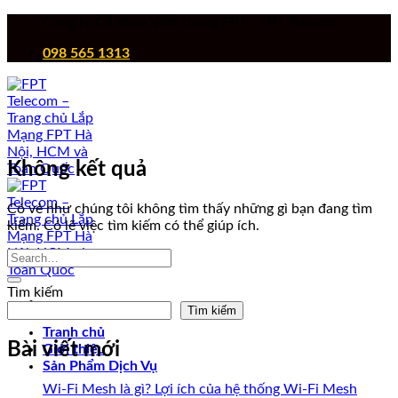
Chuyển
Công ty Cổ phần Viễn thông FPT - FPT Telecom
đến
098 565 1313
nội
dung
Không kết quả
Có vẻ như chúng tôi không tìm thấy những gì bạn đang tìm
kiếm. Có lẽ việc tìm kiếm có thể giúp ích.
Tìm kiếm
Tìm kiếm
Tranh chủ
Bài viết mới
Giới thiệu
Sản Phẩm Dịch Vụ
Wi-Fi Mesh là gì? Lợi ích của hệ thống Wi-Fi Mesh