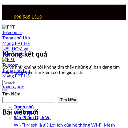
Chuyển
Công ty Cổ phần Viễn thông FPT - FPT Telecom
đến
098 565 1313
nội
dung
Không kết quả
Có vẻ như chúng tôi không tìm thấy những gì bạn đang tìm
kiếm. Có lẽ việc tìm kiếm có thể giúp ích.
Tìm kiếm
Tìm kiếm
Tranh chủ
Bài viết mới
Giới thiệu
Sản Phẩm Dịch Vụ
Wi-Fi Mesh là gì? Lợi ích của hệ thống Wi-Fi Mesh