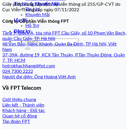
Tin tức & Khuyến Mãi
Giấy phép cung cấp dịch vụ viễn thông số 255/GP-CVT do
Tin tức
Cục Viễn Thông cấp ngày 07/11/2022
Khuyến Mãi
Ưu đãi
Công ty Cổ phần Viễn thông FPT
Hỗ Trợ
Đăng ký
Tầng 9, Block A, tòa nhà FPT Cầu Giấy, số 10 Phạm Văn Bạch,
quận Cầu Giấy, TP. Hà Nội
48 Vạn Bảo, Ngọc Khánh, Quận Ba Đình, TP Hà Nội, Việt
Nam
37-39A, đường 19, KCX Tân Thuận, P.Tân Thuận Đông, Quận
7, TP. HCM
hotrokhachhang@fpt.com
024 7300 2222
Người đại diện: Ông Hoàng Việt Anh
Về FPT Telecom
Giới thiệu chung
Liên kết - Thành viên
Khách hàng - Đối tác
Quan hệ cổ đông
Tập đoàn FPT