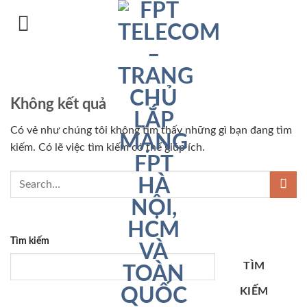
Chuyển
đến
nội
dung
Không kết quả
Có vẻ như chúng tôi không tìm thấy những gì bạn đang tìm
kiếm. Có lẽ việc tìm kiếm có thể giúp ích.
Tìm kiếm
TÌM
KIẾM