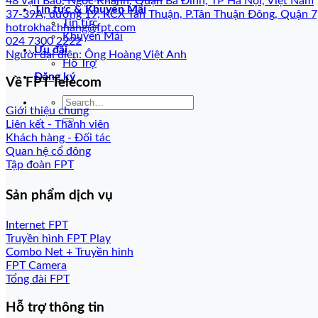
48 Vạn Bảo, Ngọc Khánh, Quận Ba Đình, TP Hà Nội, Việt Nam
Tin tức & Khuyến Mãi
37-39A, đường 19, KCX Tân Thuận, P.Tân Thuận Đông, Quận 
Tin tức
hotrokhachhang@fpt.com
Khuyến Mãi
024 7300 2222
Ưu đãi
Người đại diện: Ông Hoàng Việt Anh
Hỗ Trợ
Đăng ký
Về FPT Telecom
Giới thiệu chung
Liên kết - Thành viên
Khách hàng - Đối tác
Quan hệ cổ đông
Tập đoàn FPT
Sản phẩm dịch vụ
Internet FPT
Truyền hình FPT Play
Combo Net + Truyền hình
FPT Camera
Tổng đài FPT
Hỗ trợ thông tin