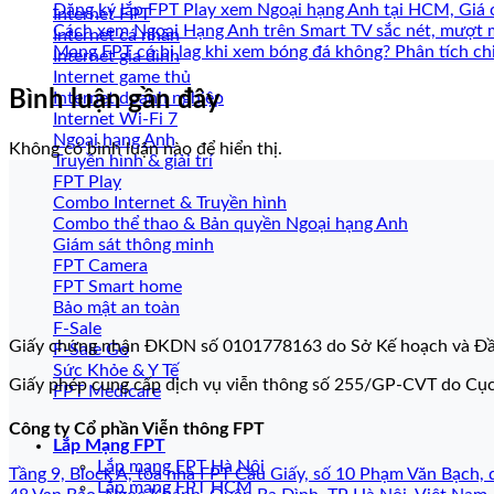
Đăng ký lắp FPT Play xem Ngoại hạng Anh tại HCM, Giá 
Internet FPT
Cách xem Ngoại Hạng Anh trên Smart TV sắc nét, mượt 
Internet cá nhân
Mạng FPT có bị lag khi xem bóng đá không? Phân tích chi
Internet gia đình
Internet game thủ
Bình luận gần đây
Internet doanh nghiệp
Internet Wi-Fi 7
Ngoại hạng Anh
Không có bình luận nào để hiển thị.
Truyền hình & giải trí
FPT Play
Combo Internet & Truyền hình
Combo thể thao & Bản quyền Ngoại hạng Anh
Giám sát thông minh
FPT Camera
FPT Smart home
Bảo mật an toàn
F-Sale
Giấy chứng nhận ĐKDN số 0101778163 do Sở Kế hoạch và Đầ
F-Sale Go
Sức Khỏe & Y Tế
Giấy phép cung cấp dịch vụ viễn thông số 255/GP-CVT do Cụ
FPT Medicare
Công ty Cổ phần Viễn thông FPT
Lắp Mạng FPT
Lắp mạng FPT Hà Nội
Tầng 9, Block A, tòa nhà FPT Cầu Giấy, số 10 Phạm Văn Bạch, 
Lắp mạng FPT HCM