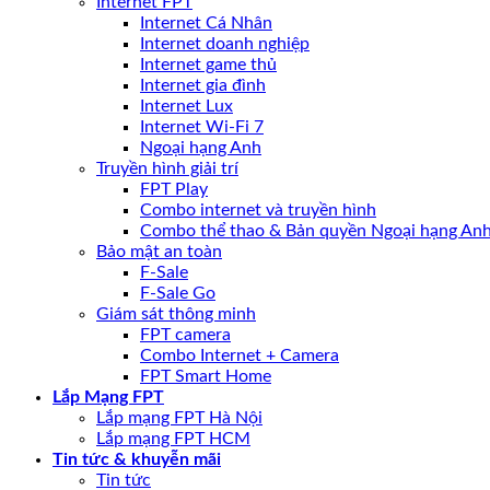
Internet FPT
Internet Cá Nhân
Internet doanh nghiệp
Internet game thủ
Internet gia đình
Internet Lux
Internet Wi-Fi 7
Ngoại hạng Anh
Truyền hình giải trí
FPT Play
Combo internet và truyền hình
Combo thể thao & Bản quyền Ngoại hạng An
Bảo mật an toàn
F-Sale
F-Sale Go
Giám sát thông minh
FPT camera
Combo Internet + Camera
FPT Smart Home
Lắp Mạng FPT
Lắp mạng FPT Hà Nội
Lắp mạng FPT HCM
Tin tức & khuyễn mãi
Tin tức