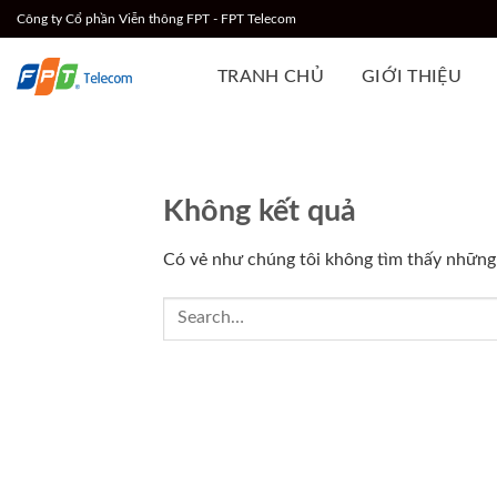
Chuyển
Công ty Cổ phần Viễn thông FPT - FPT Telecom
đến
nội
TRANH CHỦ
GIỚI THIỆU
dung
Không kết quả
Có vẻ như chúng tôi không tìm thấy những g