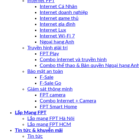
Internet FPT
Internet Cá Nhân
Internet doanh nghiệp
Internet game thủ
Internet gia đình
Internet Lux
Internet Wi-Fi 7
Ngoại hạng Anh
Truyền hình giải trí
FPT Play
Combo internet và truyền hình
Combo thể thao & Bản quyền Ngoại hạng An
Bảo mật an toàn
F-Sale
F-Sale Go
Giám sát thông minh
FPT camera
Combo Internet + Camera
FPT Smart Home
Lắp Mạng FPT
Lắp mạng FPT Hà Nội
Lắp mạng FPT HCM
Tin tức & khuyễn mãi
Tin tức