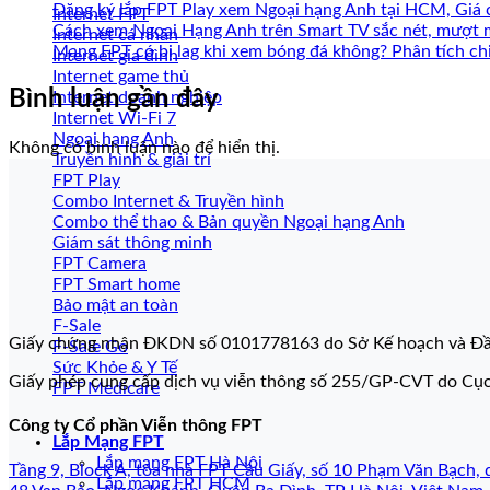
Đăng ký lắp FPT Play xem Ngoại hạng Anh tại HCM, Giá 
Internet FPT
Cách xem Ngoại Hạng Anh trên Smart TV sắc nét, mượt 
Internet cá nhân
Mạng FPT có bị lag khi xem bóng đá không? Phân tích chi
Internet gia đình
Internet game thủ
Bình luận gần đây
Internet doanh nghiệp
Internet Wi-Fi 7
Ngoại hạng Anh
Không có bình luận nào để hiển thị.
Truyền hình & giải trí
FPT Play
Combo Internet & Truyền hình
Combo thể thao & Bản quyền Ngoại hạng Anh
Giám sát thông minh
FPT Camera
FPT Smart home
Bảo mật an toàn
F-Sale
Giấy chứng nhận ĐKDN số 0101778163 do Sở Kế hoạch và Đầ
F-Sale Go
Sức Khỏe & Y Tế
Giấy phép cung cấp dịch vụ viễn thông số 255/GP-CVT do Cụ
FPT Medicare
Công ty Cổ phần Viễn thông FPT
Lắp Mạng FPT
Lắp mạng FPT Hà Nội
Tầng 9, Block A, tòa nhà FPT Cầu Giấy, số 10 Phạm Văn Bạch, 
Lắp mạng FPT HCM