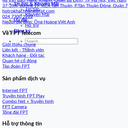
48 Vạn Bảo, Ngọc Khánh, Quận Ba Đình, TP Hà Nội, Việt Nam
Tin tức & Khuyến Mãi
37-39A, đường 19, KCX Tân Thuận, P.Tân Thuận Đông, Quận 
Tin tức
hotrokhachhang@fpt.com
Khuyến Mãi
024 7300 2222
Ưu đãi
Người đại diện: Ông Hoàng Việt Anh
Hỗ Trợ
Đăng ký
Về FPT Telecom
Giới thiệu chung
Liên kết - Thành viên
Khách hàng - Đối tác
Quan hệ cổ đông
Tập đoàn FPT
Sản phẩm dịch vụ
Internet FPT
Truyền hình FPT Play
Combo Net + Truyền hình
FPT Camera
Tổng đài FPT
Hỗ trợ thông tin