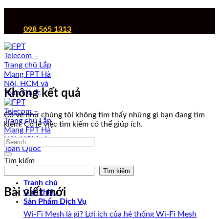
Chuyển
Công ty Cổ phần Viễn thông FPT - FPT Telecom
đến
098 565 1313
nội
dung
Không kết quả
Có vẻ như chúng tôi không tìm thấy những gì bạn đang tìm
kiếm. Có lẽ việc tìm kiếm có thể giúp ích.
Tìm kiếm
Tìm kiếm
Tranh chủ
Bài viết mới
Giới thiệu
Sản Phẩm Dịch Vụ
Wi-Fi Mesh là gì? Lợi ích của hệ thống Wi-Fi Mesh