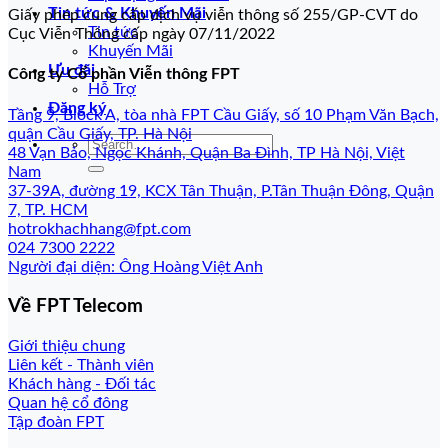
Tin tức & Khuyến Mãi
Giấy phép cung cấp dịch vụ viễn thông số 255/GP-CVT do
Tin tức
Cục Viễn Thông cấp ngày 07/11/2022
Khuyến Mãi
Ưu đãi
Công ty Cổ phần Viễn thông FPT
Hỗ Trợ
Đăng ký
Tầng 9, Block A, tòa nhà FPT Cầu Giấy, số 10 Phạm Văn Bạch,
quận Cầu Giấy, TP. Hà Nội
48 Vạn Bảo, Ngọc Khánh, Quận Ba Đình, TP Hà Nội, Việt
Nam
37-39A, đường 19, KCX Tân Thuận, P.Tân Thuận Đông, Quận
7, TP. HCM
hotrokhachhang@fpt.com
024 7300 2222
Người đại diện: Ông Hoàng Việt Anh
Về FPT Telecom
Giới thiệu chung
Liên kết - Thành viên
Khách hàng - Đối tác
Quan hệ cổ đông
Tập đoàn FPT