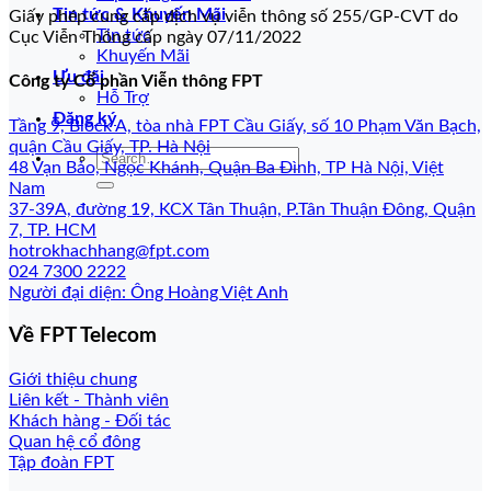
Tin tức & Khuyến Mãi
Giấy phép cung cấp dịch vụ viễn thông số 255/GP-CVT do
Tin tức
Cục Viễn Thông cấp ngày 07/11/2022
Khuyến Mãi
Ưu đãi
Công ty Cổ phần Viễn thông FPT
Hỗ Trợ
Đăng ký
Tầng 9, Block A, tòa nhà FPT Cầu Giấy, số 10 Phạm Văn Bạch,
quận Cầu Giấy, TP. Hà Nội
48 Vạn Bảo, Ngọc Khánh, Quận Ba Đình, TP Hà Nội, Việt
Nam
37-39A, đường 19, KCX Tân Thuận, P.Tân Thuận Đông, Quận
7, TP. HCM
hotrokhachhang@fpt.com
024 7300 2222
Người đại diện: Ông Hoàng Việt Anh
Về FPT Telecom
Giới thiệu chung
Liên kết - Thành viên
Khách hàng - Đối tác
Quan hệ cổ đông
Tập đoàn FPT