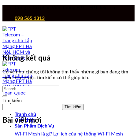
Chuyển
Công ty Cổ phần Viễn thông FPT - FPT Telecom
đến
098 565 1313
nội
dung
Không kết quả
Có vẻ như chúng tôi không tìm thấy những gì bạn đang tìm
kiếm. Có lẽ việc tìm kiếm có thể giúp ích.
Tìm kiếm
Tìm kiếm
Tranh chủ
Bài viết mới
Giới thiệu
Sản Phẩm Dịch Vụ
Wi-Fi Mesh là gì? Lợi ích của hệ thống Wi-Fi Mesh