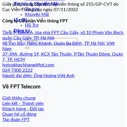
Tin tức & Khuyến Mãi
Giấy phép cung cấp dịch vụ viễn thông số 255/GP-CVT do
Tin tức
Cục Viễn Thông cấp ngày 07/11/2022
Khuyến Mãi
Ưu đãi
Công ty Cổ phần Viễn thông FPT
Hỗ Trợ
Đăng ký
Tầng 9, Block A, tòa nhà FPT Cầu Giấy, số 10 Phạm Văn Bạch,
quận Cầu Giấy, TP. Hà Nội
48 Vạn Bảo, Ngọc Khánh, Quận Ba Đình, TP Hà Nội, Việt
Nam
37-39A, đường 19, KCX Tân Thuận, P.Tân Thuận Đông, Quận
7, TP. HCM
hotrokhachhang@fpt.com
024 7300 2222
Người đại diện: Ông Hoàng Việt Anh
Về FPT Telecom
Giới thiệu chung
Liên kết - Thành viên
Khách hàng - Đối tác
Quan hệ cổ đông
Tập đoàn FPT