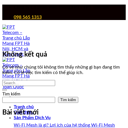
Chuyển
Công ty Cổ phần Viễn thông FPT - FPT Telecom
đến
098 565 1313
nội
dung
Không kết quả
Có vẻ như chúng tôi không tìm thấy những gì bạn đang tìm
kiếm. Có lẽ việc tìm kiếm có thể giúp ích.
Tìm kiếm
Tìm kiếm
Tranh chủ
Bài viết mới
Giới thiệu
Sản Phẩm Dịch Vụ
Wi-Fi Mesh là gì? Lợi ích của hệ thống Wi-Fi Mesh