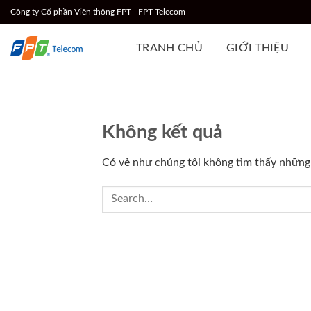
Chuyển
Công ty Cổ phần Viễn thông FPT - FPT Telecom
đến
nội
TRANH CHỦ
GIỚI THIỆU
dung
Không kết quả
Có vẻ như chúng tôi không tìm thấy những g