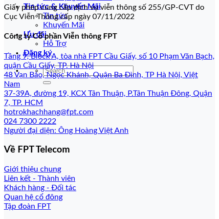
Tin tức & Khuyến Mãi
Giấy phép cung cấp dịch vụ viễn thông số 255/GP-CVT do
Tin tức
Cục Viễn Thông cấp ngày 07/11/2022
Khuyến Mãi
Ưu đãi
Công ty Cổ phần Viễn thông FPT
Hỗ Trợ
Đăng ký
Tầng 9, Block A, tòa nhà FPT Cầu Giấy, số 10 Phạm Văn Bạch,
quận Cầu Giấy, TP. Hà Nội
48 Vạn Bảo, Ngọc Khánh, Quận Ba Đình, TP Hà Nội, Việt
Nam
37-39A, đường 19, KCX Tân Thuận, P.Tân Thuận Đông, Quận
7, TP. HCM
hotrokhachhang@fpt.com
024 7300 2222
Người đại diện: Ông Hoàng Việt Anh
Về FPT Telecom
Giới thiệu chung
Liên kết - Thành viên
Khách hàng - Đối tác
Quan hệ cổ đông
Tập đoàn FPT