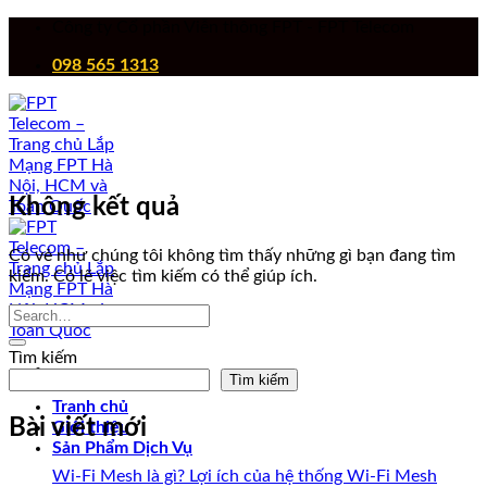
Chuyển
Công ty Cổ phần Viễn thông FPT - FPT Telecom
đến
098 565 1313
nội
dung
Không kết quả
Có vẻ như chúng tôi không tìm thấy những gì bạn đang tìm
kiếm. Có lẽ việc tìm kiếm có thể giúp ích.
Tìm kiếm
Tìm kiếm
Tranh chủ
Bài viết mới
Giới thiệu
Sản Phẩm Dịch Vụ
Wi-Fi Mesh là gì? Lợi ích của hệ thống Wi-Fi Mesh