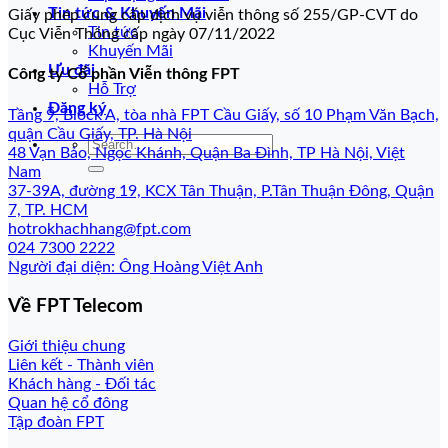
Tin tức & Khuyến Mãi
Giấy phép cung cấp dịch vụ viễn thông số 255/GP-CVT do
Tin tức
Cục Viễn Thông cấp ngày 07/11/2022
Khuyến Mãi
Ưu đãi
Công ty Cổ phần Viễn thông FPT
Hỗ Trợ
Đăng ký
Tầng 9, Block A, tòa nhà FPT Cầu Giấy, số 10 Phạm Văn Bạch,
quận Cầu Giấy, TP. Hà Nội
48 Vạn Bảo, Ngọc Khánh, Quận Ba Đình, TP Hà Nội, Việt
Nam
37-39A, đường 19, KCX Tân Thuận, P.Tân Thuận Đông, Quận
7, TP. HCM
hotrokhachhang@fpt.com
024 7300 2222
Người đại diện: Ông Hoàng Việt Anh
Về FPT Telecom
Giới thiệu chung
Liên kết - Thành viên
Khách hàng - Đối tác
Quan hệ cổ đông
Tập đoàn FPT