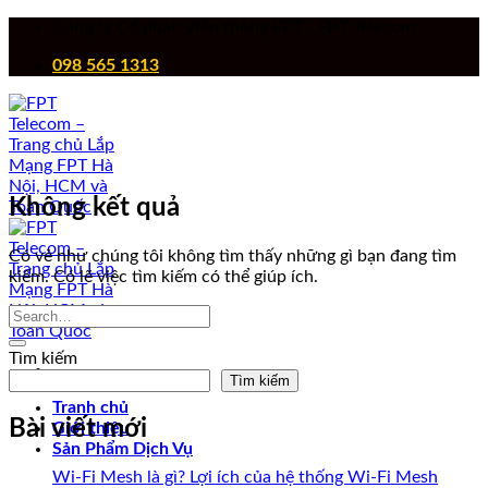
Chuyển
Công ty Cổ phần Viễn thông FPT - FPT Telecom
đến
098 565 1313
nội
dung
Không kết quả
Có vẻ như chúng tôi không tìm thấy những gì bạn đang tìm
kiếm. Có lẽ việc tìm kiếm có thể giúp ích.
Tìm kiếm
Tìm kiếm
Tranh chủ
Bài viết mới
Giới thiệu
Sản Phẩm Dịch Vụ
Wi-Fi Mesh là gì? Lợi ích của hệ thống Wi-Fi Mesh