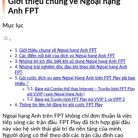
Giới thiệu chung về Ngoại hạng
Anh FPT
Mục lục
Giới thiệu chung về Ngoại hạng Anh FPT
Các điểm nổi bật của dịch vụ Ngoại hạng Anh FPT
Những lợi ích đặc biệt khi sử dụng Ngoại hạng Anh FPT
Những trải nghiệm độc đáo khi theo dõi Ngoại hạng Anh
FPT
Gói cước dịch vụ xem Ngoại Hạng Anh trên FPT Play giá bao
nhiêu ?
Bảng giá Combo thể thao Internet – Truyền hình FPT Play
gói V.VIP ( xem Ngoại Hạng Anh )
Bảng giá Truyền hình FPT Play gói VVIP 1 và VIPP 2
Thông tin liên hệ đăng ký gói cước FPT Play
Ngoại hạng Anh trên FPT không chỉ đơn thuần là việc
tiếp sóng các trận đấu. FPT Play đã tích hợp giải đấu
này vào hệ sinh thái giải trí đa nền tảng của mình.
Người dùng có thể theo dõi các trận cầu đỉnh cao