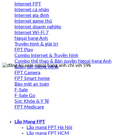
Internet FPT
Internet cá nhân
Internet gia đình
Internet game thủ
Internet doanh nghiệp
Internet Wi-Fi 7
Ngoại hạng Anh
Truyền hình & giải trí
FPT Play
Combo Internet & Truyền hình
Combo thể thao & Bản quyền Ngoại hạng Anh
Giám sát thông minh
FPT Camera
FPT Smart home
Bảo mật an toàn
F-Sale
F-Sale Go
Sức Khỏe & Y Tế
FPT Medicare
Lắp Mạng FPT
Lắp mạng FPT Hà Nội
Lắp mạng FPT HCM