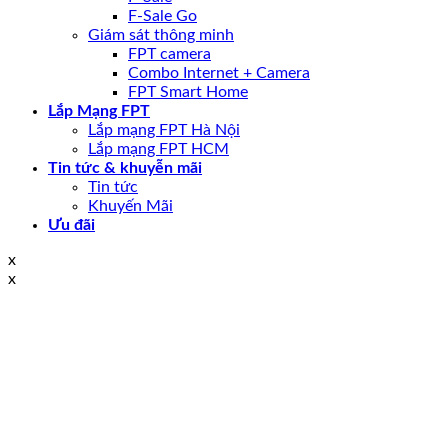
F-Sale Go
Giám sát thông minh
FPT camera
Combo Internet + Camera
FPT Smart Home
Lắp Mạng FPT
Lắp mạng FPT Hà Nội
Lắp mạng FPT HCM
Tin tức & khuyễn mãi
Tin tức
Khuyến Mãi
Ưu đãi
x
x