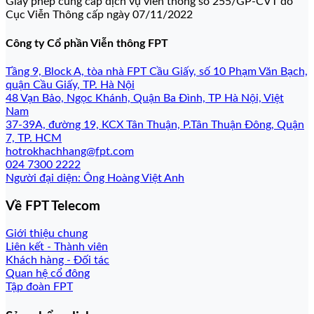
Giấy phép cung cấp dịch vụ viễn thông số 255/GP-CVT do
Cục Viễn Thông cấp ngày 07/11/2022
Công ty Cổ phần Viễn thông FPT
Tầng 9, Block A, tòa nhà FPT Cầu Giấy, số 10 Phạm Văn Bạch,
quận Cầu Giấy, TP. Hà Nội
48 Vạn Bảo, Ngọc Khánh, Quận Ba Đình, TP Hà Nội, Việt
Nam
37-39A, đường 19, KCX Tân Thuận, P.Tân Thuận Đông, Quận
7, TP. HCM
hotrokhachhang@fpt.com
024 7300 2222
Người đại diện: Ông Hoàng Việt Anh
Về FPT Telecom
Giới thiệu chung
Liên kết - Thành viên
Khách hàng - Đối tác
Quan hệ cổ đông
Tập đoàn FPT