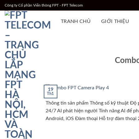
Chuyển
Công ty Cổ phần Viễn thông FPT - FPT Telecom
đến
nội
TRANH CHỦ
GIỚI THIỆU
dung
Combo
19
Th1
Thông tin sản phẩm Thông số kỹ thuật Độ p
24/7 AI phát hiện người Tính năng AI để p
Android, iOS Đàm thoại Hỗ trợ đàm thoại 2