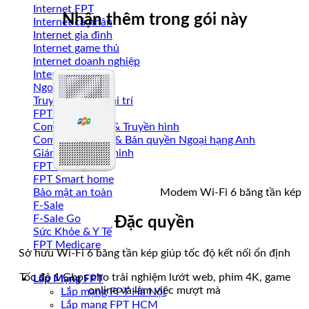
Internet FPT
Nhận thêm trong gói này
Internet cá nhân
Internet gia đình
Internet game thủ
Internet doanh nghiệp
Internet Wi-Fi 7
Ngoại hạng Anh
Truyền hình & giải trí
FPT Play
Combo Internet & Truyền hình
Combo thể thao & Bản quyền Ngoại hạng Anh
Giám sát thông minh
FPT Camera
FPT Smart home
Modem Wi-Fi 6 băng tần kép
Bảo mật an toàn
F-Sale
F-Sale Go
Đặc quyền
Sức Khỏe & Y Tế
FPT Medicare
Sở hữu Wi-Fi 6 băng tần kép giúp tốc độ kết nối ổn định
Tốc độ 1 Gbps cho trải nghiệm lướt web, phim 4K, game
Lắp Mạng FPT
online và làm việc mượt mà
Lắp mạng FPT Hà Nội
Lắp mạng FPT HCM