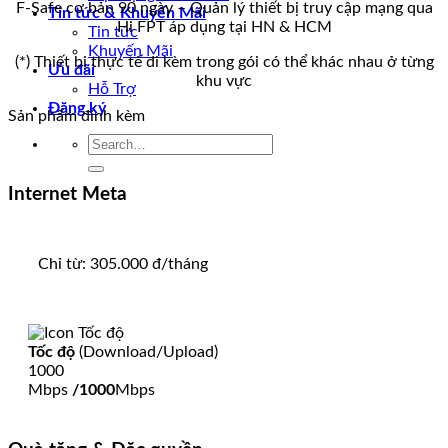
F-Safe cơ bản 90 ngày – Quản lý thiết bị truy cập mạng qua
Tin tức & Khuyến Mãi
Hi FPT áp dụng tại HN & HCM
Tin tức
Khuyến Mãi
(*) Thiết bị thực tế đi kèm trong gói có thể khác nhau ở từng
Ưu đãi
khu vực
Hỗ Trợ
Đăng ký
Sản phẩm đính kèm
Internet Meta
Chỉ từ:
305.000
đ/tháng
Tốc độ
(Download/Upload)
1000
Mbps
/1000
Mbps