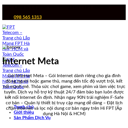
Chuyển
Công ty Cổ phần Viễn thông FPT - FPT Telecom
đến
098 565 1313
nội
dung
Internet Meta
Gói Internet Meta – Gói Internet dành riêng cho gia đình
đông người hoặc game thủ, mang đến tốc độ vượt trội, kết
nối mạnh mẽ. Thỏa sức chơi game, xem phim và làm việc trực
tuyến. Dịch vụ hỗ trợ kỹ thuật 24/7 đảm bảo bạn luôn được
kết nối Internet ổn định. Nhận ngay 90N trải nghiệm F-Safe
cơ bản – Quản lý thiết bị truy cập mạng dễ dàng – Đặt lịch
Tranh chủ
chặn Internet và lọc nội dung cơ bản ngay trên Hi FPT (Áp
Giới thiệu
dụng Hà Nội & HCM)
Sản Phẩm Dịch Vụ