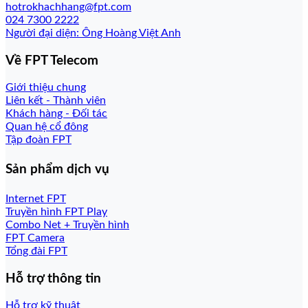
hotrokhachhang@fpt.com
024 7300 2222
Người đại diện: Ông Hoàng Việt Anh
Về FPT Telecom
Giới thiệu chung
Liên kết - Thành viên
Khách hàng - Đối tác
Quan hệ cổ đông
Tập đoàn FPT
Sản phẩm dịch vụ
Internet FPT
Truyền hình FPT Play
Combo Net + Truyền hình
FPT Camera
Tổng đài FPT
Hỗ trợ thông tin
Hỗ trợ kỹ thuật