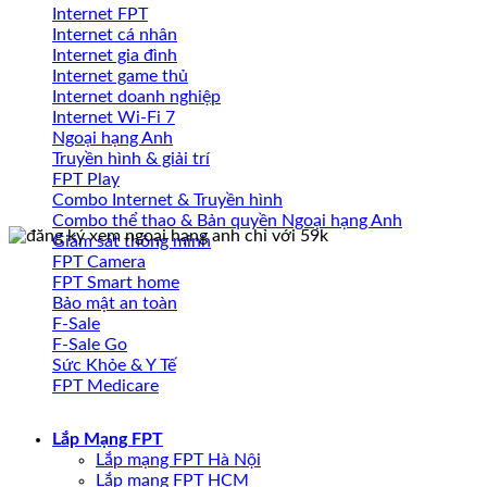
Internet FPT
Internet cá nhân
Internet gia đình
Internet game thủ
Internet doanh nghiệp
Internet Wi-Fi 7
Ngoại hạng Anh
Truyền hình & giải trí
FPT Play
Combo Internet & Truyền hình
Combo thể thao & Bản quyền Ngoại hạng Anh
Giám sát thông minh
FPT Camera
FPT Smart home
Bảo mật an toàn
F-Sale
F-Sale Go
Sức Khỏe & Y Tế
FPT Medicare
Lắp Mạng FPT
Lắp mạng FPT Hà Nội
Lắp mạng FPT HCM