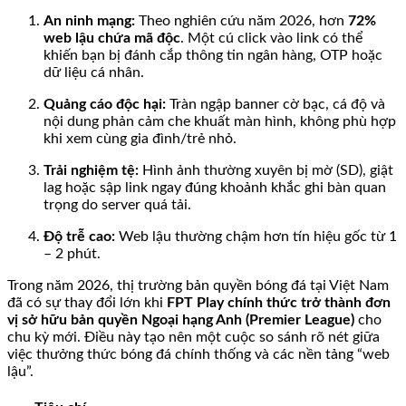
An ninh mạng:
Theo nghiên cứu năm 2026, hơn
72%
web lậu chứa mã độc
. Một cú click vào link có thể
khiến bạn bị đánh cắp thông tin ngân hàng, OTP hoặc
dữ liệu cá nhân.
Quảng cáo độc hại:
Tràn ngập banner cờ bạc, cá độ và
nội dung phản cảm che khuất màn hình, không phù hợp
khi xem cùng gia đình/trẻ nhỏ.
Trải nghiệm tệ:
Hình ảnh thường xuyên bị mờ (SD), giật
lag hoặc sập link ngay đúng khoảnh khắc ghi bàn quan
trọng do server quá tải.
Độ trễ cao:
Web lậu thường chậm hơn tín hiệu gốc từ 1
– 2 phút.
Trong năm 2026, thị trường bản quyền bóng đá tại Việt Nam
đã có sự thay đổi lớn khi
FPT Play chính thức trở thành đơn
vị sở hữu bản quyền Ngoại hạng Anh (Premier League)
cho
chu kỳ mới. Điều này tạo nên một cuộc so sánh rõ nét giữa
việc thưởng thức bóng đá chính thống và các nền tảng “web
lậu”.