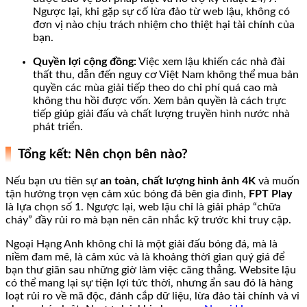
Ngược lại, khi gặp sự cố lừa đảo từ web lậu, không có
đơn vị nào chịu trách nhiệm cho thiệt hại tài chính của
bạn.
Quyền lợi cộng đồng:
Việc xem lậu khiến các nhà đài
thất thu, dẫn đến nguy cơ Việt Nam không thể mua bản
quyền các mùa giải tiếp theo do chi phí quá cao mà
không thu hồi được vốn. Xem bản quyền là cách trực
tiếp giúp giải đấu và chất lượng truyền hình nước nhà
phát triển.
Tổng kết: Nên chọn bên nào?
Nếu bạn ưu tiên sự
an toàn, chất lượng hình ảnh 4K
và muốn
tận hưởng trọn vẹn cảm xúc bóng đá bên gia đình,
FPT Play
là lựa chọn số 1. Ngược lại, web lậu chỉ là giải pháp “chữa
cháy” đầy rủi ro mà bạn nên cân nhắc kỹ trước khi truy cập.
Ngoại Hạng Anh không chỉ là một giải đấu bóng đá, mà là
niềm đam mê, là cảm xúc và là khoảng thời gian quý giá để
bạn thư giãn sau những giờ làm việc căng thẳng. Website lậu
có thể mang lại sự tiện lợi tức thời, nhưng ẩn sau đó là hàng
loạt rủi ro về mã độc, đánh cắp dữ liệu, lừa đảo tài chính và vi