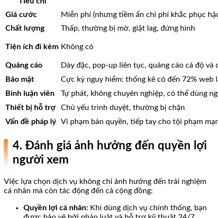
Tiêu chí
Giá cước
Miễn phí (nhưng tiềm ẩn chi phí khắc phục hậ
Chất lượng
Thấp, thường bị mờ, giật lag, đứng hình
Tiện ích đi kèm
Không có
Quảng cáo
Dày đặc, pop-up liên tục, quảng cáo cá độ và 
Bảo mật
Cực kỳ nguy hiểm: thống kê có đến 72% web lậ
Bình luận viên
Tự phát, không chuyên nghiệp, có thể dùng ng
Thiết bị hỗ trợ
Chủ yếu trình duyệt, thường bị chặn
Vấn đề pháp lý
Vi phạm bản quyền, tiếp tay cho tội phạm mạ
4. Đánh giá ảnh hưởng đến quyền lợi
người xem
Việc lựa chọn dịch vụ không chỉ ảnh hưởng đến trải nghiệm
cá nhân mà còn tác động đến cả cộng đồng:
Quyền lợi cá nhân:
Khi dùng dịch vụ chính thống, bạn
được bảo vệ bởi pháp luật và hỗ trợ kỹ thuật 24/7.