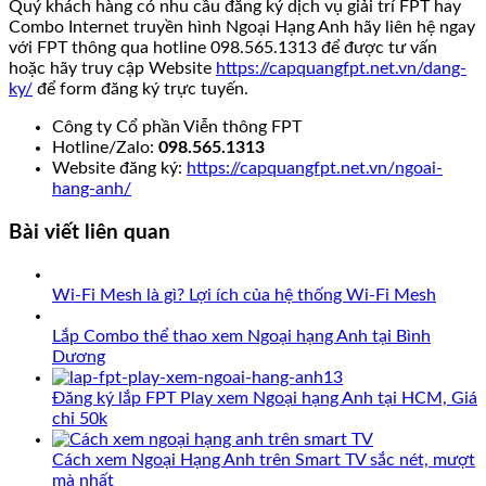
Quý khách hàng có nhu cầu đăng ký dịch vụ giải trí FPT hay
Combo Internet truyền hình Ngoại Hạng Anh hãy liên hệ ngay
với FPT thông qua hotline 098.565.1313 để được tư vấn
hoặc hãy truy cập Website
https://capquangfpt.net.vn/dang-
ky/
để form đăng ký trực tuyến.
Công ty Cổ phần Viễn thông FPT
Hotline/Zalo:
098.565.1313
Website đăng ký:
https://capquangfpt.net.vn/ngoai-
hang-anh/
Bài viết liên quan
Wi-Fi Mesh là gì? Lợi ích của hệ thống Wi-Fi Mesh
Lắp Combo thể thao xem Ngoại hạng Anh tại Bình
Dương
Đăng ký lắp FPT Play xem Ngoại hạng Anh tại HCM, Giá
chỉ 50k
Cách xem Ngoại Hạng Anh trên Smart TV sắc nét, mượt
mà nhất