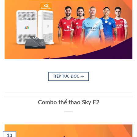
TIẾP TỤC ĐỌC
→
Combo thể thao Sky F2
13