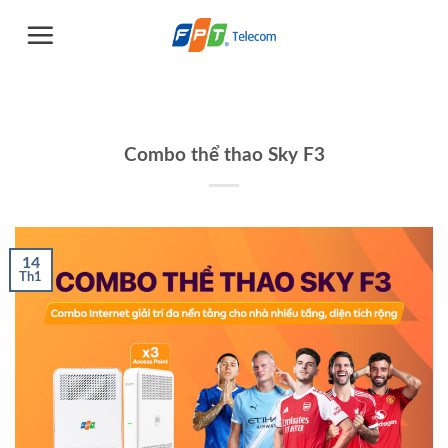
Chuyển
đến
nội
dung
Combo thể thao Sky F3
14
Th1