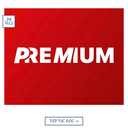
24
Th12
TIẾP TỤC ĐỌC
→