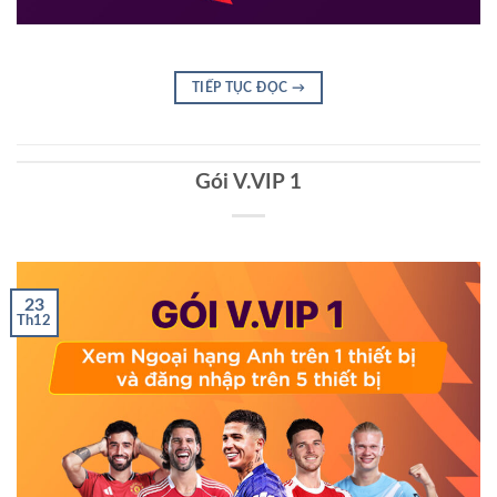
TIẾP TỤC ĐỌC
→
Gói V.VIP 1
23
Th12