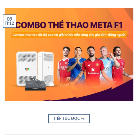
09
Th12
TIẾP TỤC ĐỌC
→