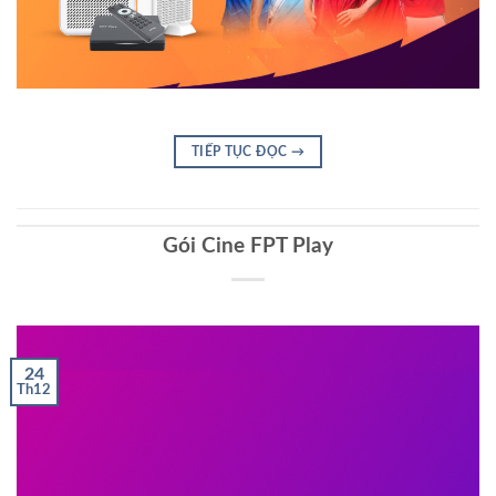
TIẾP TỤC ĐỌC
→
Gói Cine FPT Play
24
Th12