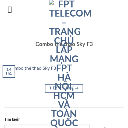
Chuyển
đến
nội
dung
Combo thể thao Sky F3
14
Th1
TIẾP TỤC ĐỌC
→
Tìm kiếm