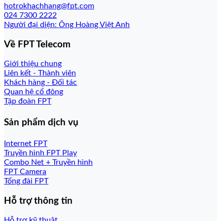
hotrokhachhang@fpt.com
024 7300 2222
Người đại diện: Ông Hoàng Việt Anh
Về FPT Telecom
Giới thiệu chung
Liên kết - Thành viên
Khách hàng - Đối tác
Quan hệ cổ đông
Tập đoàn FPT
Sản phẩm dịch vụ
Internet FPT
Truyền hình FPT Play
Combo Net + Truyền hình
FPT Camera
Tổng đài FPT
Hỗ trợ thông tin
Hỗ trợ kỹ thuật