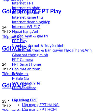
Internet FPT
Internet cá nhân
Gói Premium FPT Play
Internet gia đình
Internet game thủ
Internet doanh nghiệp
Internet Wi-Fi 7
24
Ngoại hạng Anh
Th12
Truyền hình & giải trí
Tiếp tục đọc
→
FPT Play
Combo Internet & Truyền hình
Gói V.VIP 2
Combo thể thao & Bản quyền Ngoại hạng Anh
Giám sát thông minh
FPT Camera
24
FPT Smart home
Th12
Bảo mật an toàn
Tiếp tục đọc
→
F-Sale
F-Sale Go
Sức Khỏe & Y Tế
Gói V.VIP 1
FPT Medicare
Lắp Mạng FPT
23
Lắp mạng FPT Hà Nội
Th12
Lắp mạng FPT HCM
Tiếp tục đọc
→