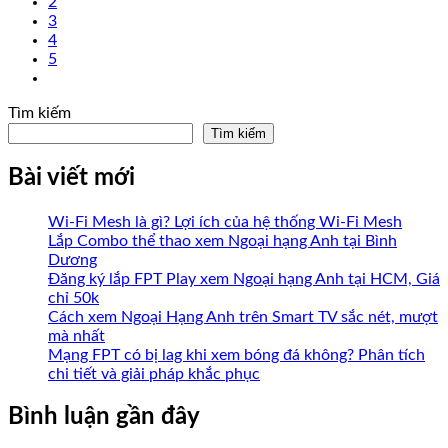
2
3
4
5
Tìm kiếm
Tìm kiếm
Bài viết mới
Wi-Fi Mesh là gì? Lợi ích của hệ thống Wi-Fi Mesh
Lắp Combo thể thao xem Ngoại hạng Anh tại Bình
Dương
Đăng ký lắp FPT Play xem Ngoại hạng Anh tại HCM, Giá
chỉ 50k
Cách xem Ngoại Hạng Anh trên Smart TV sắc nét, mượt
mà nhất
Mạng FPT có bị lag khi xem bóng đá không? Phân tích
chi tiết và giải pháp khắc phục
Bình luận gần đây