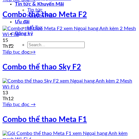
Tin tức & Khuyến Mãi
Tin tức
Combo thể thao Meta F2
Khuyến Mãi
Ưu đãi
Hỗ Trợ
Đăng ký
15
Th12
Tiếp tục đọc
→
Combo thể thao Sky F2
13
Th12
Tiếp tục đọc
→
Combo thể thao Meta F1