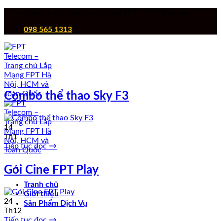
Chuyển
Công ty Cổ phần Viễn thông FPT - FPT Telecom
đến
098 565 1313
nội
dung
Combo thể thao Sky F3
14
Th1
Tiếp tục đọc
→
Gói Cine FPT Play
Tranh chủ
Giới thiệu
24
Sản Phẩm Dịch Vụ
Th12
Tiếp tục đọc
→