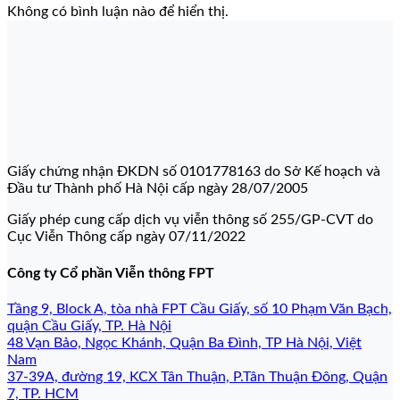
Không có bình luận nào để hiển thị.
Giấy chứng nhận ĐKDN số 0101778163 do Sở Kế hoạch và
Đầu tư Thành phố Hà Nội cấp ngày 28/07/2005
Giấy phép cung cấp dịch vụ viễn thông số 255/GP-CVT do
Cục Viễn Thông cấp ngày 07/11/2022
Công ty Cổ phần Viễn thông FPT
Tầng 9, Block A, tòa nhà FPT Cầu Giấy, số 10 Phạm Văn Bạch,
quận Cầu Giấy, TP. Hà Nội
48 Vạn Bảo, Ngọc Khánh, Quận Ba Đình, TP Hà Nội, Việt
Nam
37-39A, đường 19, KCX Tân Thuận, P.Tân Thuận Đông, Quận
7, TP. HCM