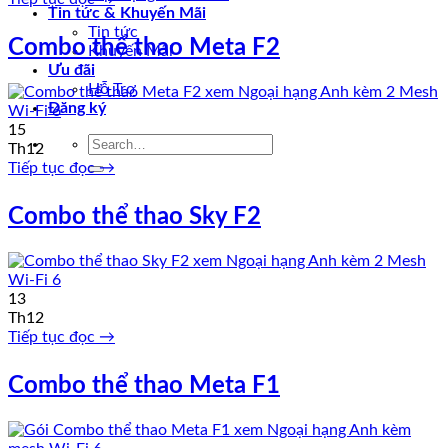
Tin tức & Khuyến Mãi
Tin tức
Combo thể thao Meta F2
Khuyến Mãi
Ưu đãi
Hỗ Trợ
Đăng ký
15
Th12
Tiếp tục đọc
→
Combo thể thao Sky F2
13
Th12
Tiếp tục đọc
→
Combo thể thao Meta F1