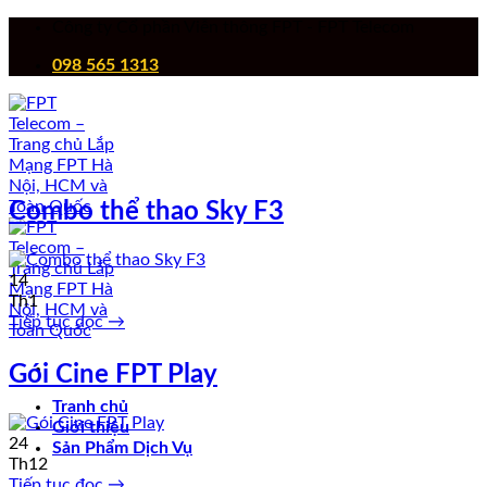
Chuyển
Công ty Cổ phần Viễn thông FPT - FPT Telecom
đến
098 565 1313
nội
dung
Combo thể thao Sky F3
14
Th1
Tiếp tục đọc
→
Gói Cine FPT Play
Tranh chủ
Giới thiệu
24
Sản Phẩm Dịch Vụ
Th12
Tiếp tục đọc
→