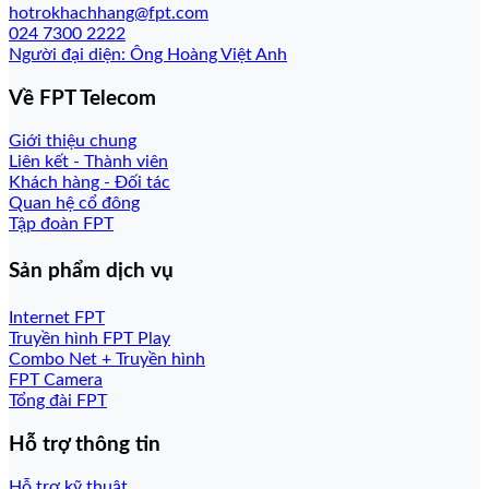
hotrokhachhang@fpt.com
024 7300 2222
Người đại diện: Ông Hoàng Việt Anh
Về FPT Telecom
Giới thiệu chung
Liên kết - Thành viên
Khách hàng - Đối tác
Quan hệ cổ đông
Tập đoàn FPT
Sản phẩm dịch vụ
Internet FPT
Truyền hình FPT Play
Combo Net + Truyền hình
FPT Camera
Tổng đài FPT
Hỗ trợ thông tin
Hỗ trợ kỹ thuật