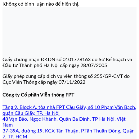
Không có bình luận nào để hiển thị.
Giấy chứng nhận ĐKDN số 0101778163 do Sở Kế hoạch và
Đầu tư Thành phố Hà Nội cấp ngày 28/07/2005
Giấy phép cung cấp dịch vụ viễn thông số 255/GP-CVT do
Cục Viễn Thông cấp ngày 07/11/2022
Công ty Cổ phần Viễn thông FPT
Tầng 9, Block A, tòa nhà FPT Cầu Giấy, số 10 Phạm Văn Bạch,
quận Cầu Giấy, TP. Hà Nội
48 Vạn Bảo, Ngọc Khánh, Quận Ba Đình, TP Hà Nội, Việt
Nam
37-39A, đường 19, KCX Tân Thuận, P.Tân Thuận Đông, Quận
7, TP. HCM