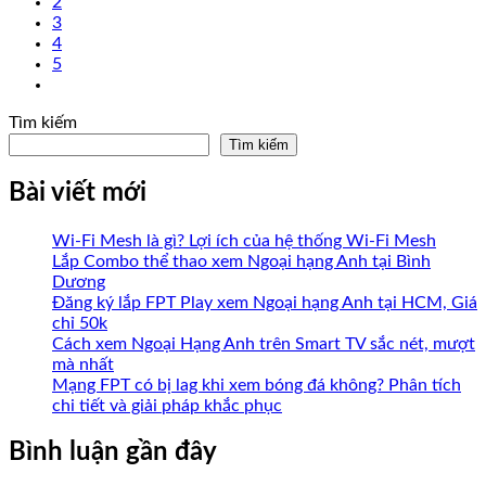
2
3
4
5
Tìm kiếm
Tìm kiếm
Bài viết mới
Wi-Fi Mesh là gì? Lợi ích của hệ thống Wi-Fi Mesh
Lắp Combo thể thao xem Ngoại hạng Anh tại Bình
Dương
Đăng ký lắp FPT Play xem Ngoại hạng Anh tại HCM, Giá
chỉ 50k
Cách xem Ngoại Hạng Anh trên Smart TV sắc nét, mượt
mà nhất
Mạng FPT có bị lag khi xem bóng đá không? Phân tích
chi tiết và giải pháp khắc phục
Bình luận gần đây