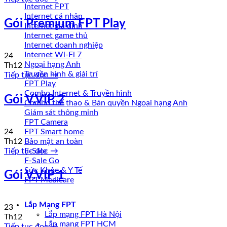
Internet FPT
Internet cá nhân
Gói Premium FPT Play
Internet gia đình
Internet game thủ
Internet doanh nghiệp
Internet Wi-Fi 7
24
Ngoại hạng Anh
Th12
Truyền hình & giải trí
Tiếp tục đọc
→
FPT Play
Combo Internet & Truyền hình
Gói V.VIP 2
Combo thể thao & Bản quyền Ngoại hạng Anh
Giám sát thông minh
FPT Camera
24
FPT Smart home
Th12
Bảo mật an toàn
Tiếp tục đọc
→
F-Sale
F-Sale Go
Sức Khỏe & Y Tế
Gói V.VIP 1
FPT Medicare
Lắp Mạng FPT
23
Lắp mạng FPT Hà Nội
Th12
Lắp mạng FPT HCM
Tiếp tục đọc
→