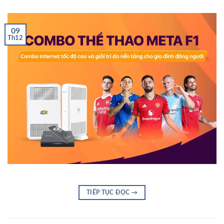
09
Th12
TIẾP TỤC ĐỌC
→