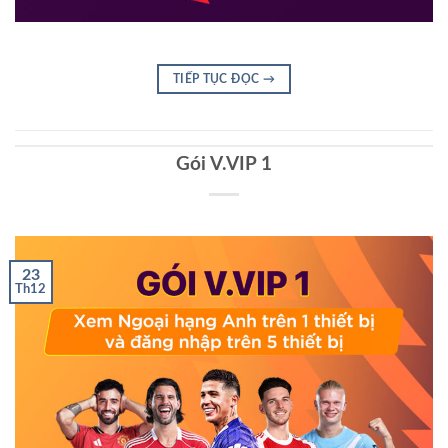
TIẾP TỤC ĐỌC
→
Gói V.VIP 1
23
Th12