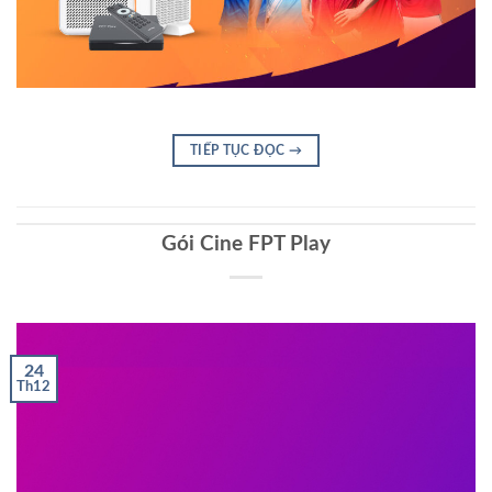
TIẾP TỤC ĐỌC
→
Gói Cine FPT Play
24
Th12