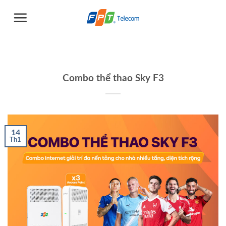
Chuyển
đến
nội
dung
Combo thể thao Sky F3
14
Th1