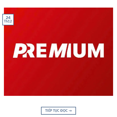
24
Th12
TIẾP TỤC ĐỌC
→