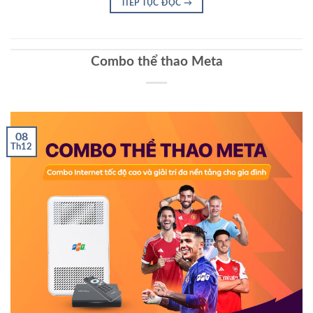
TIẾP TỤC ĐỌC
→
Combo thể thao Meta
08
Th12