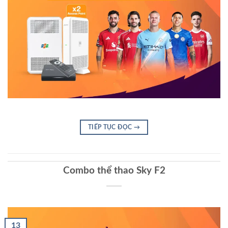
TIẾP TỤC ĐỌC
→
Combo thể thao Sky F2
13