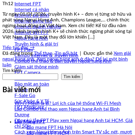
Th12
Internet FPT
Internet cá nhân
Từ ngày 01/01/2026, truyền hình K+ – đơn vị từng sở hữu và
Internet gia đình
phát sóng Ngoại Hạng Anh, Champions League,… chính thức
Internet game thủ
ngừng hoạt động tại Việt Nam. Xem chi tiết! Kể từ đầu năm
Internet doanh nghiệp
2026, kênh truyền hình K+ sẽ chính thức ngừng phát sóng tại
Internet Wi-Fi 7
Việt Nam. Đây là một thay đổi lớn khiến […]
Ngoại hạng Anh
Truyền hình & giải trí
Tiếp tục đọc
→
FPT Play
Đã đăng trong
Thể thao
,
Tin nổi bật
|
Được gắn thẻ
Xem giải
Combo Internet & Truyền hình
ngoại hạng anh
,
Xem ngoại hạng anh ở đâu?
Để lại một bình
Combo thể thao & Bản quyền Ngoại hạng Anh
luận
Giám sát thông minh
Tìm kiếm
FPT Camera
Tìm kiếm
FPT Smart home
Bảo mật an toàn
Bài viết mới
F-Sale
F-Sale Go
Sức Khỏe & Y Tế
Wi-Fi Mesh là gì? Lợi ích của hệ thống Wi-Fi Mesh
FPT Medicare
Lắp Combo thể thao xem Ngoại hạng Anh tại Bình
Dương
Đăng ký lắp FPT Play xem Ngoại hạng Anh tại HCM, Giá
Lắp Mạng FPT
chỉ 50k
Lắp mạng FPT Hà Nội
Cách xem Ngoại Hạng Anh trên Smart TV sắc nét, mượt
Lắp mạng FPT HCM