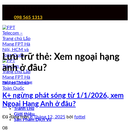
Chuyển
Công ty Cổ phần Viễn thông FPT - FPT Telecom
đến
098 565 1313
nội
dung
Lưu trữ thẻ:
Xem ngoại hạng
anh ở đâu?
Thể thao
,
Tin nổi bật
K+ ngừng phát sóng từ 1/1/2026, xem
Ngoại Hạng Anh ở đâu?
Tranh chủ
Giới thiệu
Đã đăng trên
8 Tháng 12, 2025
bởi
fpttel
Sản Phẩm Dịch Vụ
08