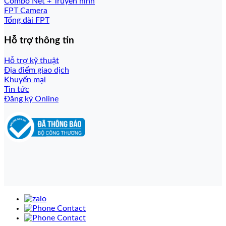
Combo Net + Truyền hình
FPT Camera
Tổng đài FPT
Hỗ trợ thông tin
Hỗ trợ kỹ thuật
Địa điểm giao dịch
Khuyến mại
Tin tức
Đăng ký Online