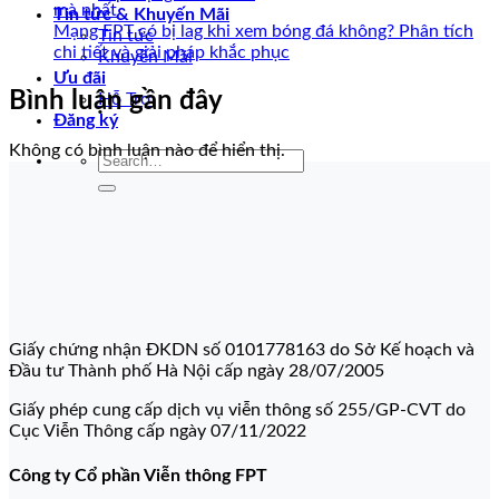
mà nhất
Tin tức & Khuyến Mãi
Mạng FPT có bị lag khi xem bóng đá không? Phân tích
Tin tức
chi tiết và giải pháp khắc phục
Khuyến Mãi
Ưu đãi
Bình luận gần đây
Hỗ Trợ
Đăng ký
Không có bình luận nào để hiển thị.
Giấy chứng nhận ĐKDN số 0101778163 do Sở Kế hoạch và
Đầu tư Thành phố Hà Nội cấp ngày 28/07/2005
Giấy phép cung cấp dịch vụ viễn thông số 255/GP-CVT do
Cục Viễn Thông cấp ngày 07/11/2022
Công ty Cổ phần Viễn thông FPT