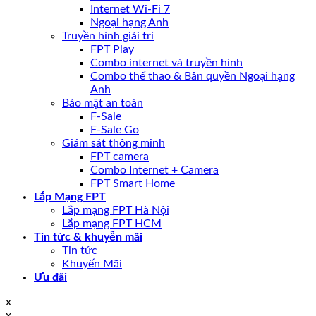
Internet Wi-Fi 7
Ngoại hạng Anh
Truyền hình giải trí
FPT Play
Combo internet và truyền hình
Combo thể thao & Bản quyền Ngoại hạng
Anh
Bảo mật an toàn
F-Sale
F-Sale Go
Giám sát thông minh
FPT camera
Combo Internet + Camera
FPT Smart Home
Lắp Mạng FPT
Lắp mạng FPT Hà Nội
Lắp mạng FPT HCM
Tin tức & khuyễn mãi
Tin tức
Khuyến Mãi
Ưu đãi
x
x