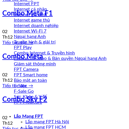
Internet FPT
Internet cá nhân
Combo Meta F1
Internet gia đình
Internet game thủ
Internet doanh nghiệp
Internet Wi-Fi 7
02
Ngoại hạng Anh
Th12
Truyền hình & giải trí
Tiếp tục đọc
→
FPT Play
Combo Internet & Truyền hình
Combo Meta
Combo thể thao & Bản quyền Ngoại hạng Anh
Giám sát thông minh
FPT Camera
02
FPT Smart home
Th12
Bảo mật an toàn
Tiếp tục đọc
→
F-Sale
F-Sale Go
Sức Khỏe & Y Tế
Combo Sky F2
FPT Medicare
Lắp Mạng FPT
02
Lắp mạng FPT Hà Nội
Th12
Lắp mạng FPT HCM
Tiếp tục đọc
→