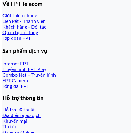
Về FPT Telecom
Giới thiệu chung
Liên kết - Thành viên
Khách hàng - Đối tác
Quan hệ cổ đông
Tập đoàn FPT
Sản phẩm dịch vụ
Internet FPT
Truyền hình FPT Play
Combo Net + Truyền hình
FPT Camera
Tổng đài FPT
Hỗ trợ thông tin
Hỗ trợ kỹ thuật
Địa điểm giao dịch
Khuyến mại
Tin tức
Đăng ký Online